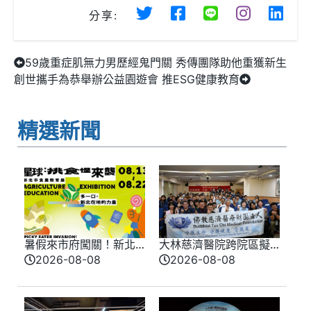
分享:
59歲重症肌無力男歷經鬼門關 秀傳團隊助他重獲新生
創世攜手為恭舉辦公益園遊會 推ESG健康教育
精選新聞
暑假來市府闖關！新北
大林慈濟醫院跨院區擬
味覺星球8/13登場 8/10
真情境競賽登場 模擬
2026-08-08
2026-08-08
開放報名
實戰演練提升醫療品質