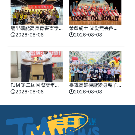
埔里鎮能高長青書畫學
榮耀騎士 父愛無畏西部
會會員聯合展 匯聚各界
牛仔風歡慶父親節 模
2026-08-08
2026-08-08
期盼盛大登場
範父親化身榮耀騎士
FJM 第二屆國際雙年會
臺鐵高雄機廠變身親子
9 月台南登場 同步啟動
樂園 陳其邁：讓歷史
2026-08-08
2026-08-08
愛心公益推廣
在歡笑中延續