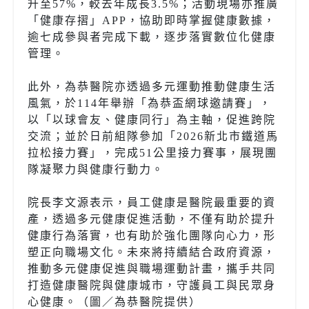
升至
57%
，較去年成長
3.5%
；活動現場亦推廣
「健康存摺」
APP
，協助即時掌握健康數據，
逾七成參與者完成下載，逐步落實數位化健康
管理。
此外，為恭醫院亦透過多元運動推動健康生活
風氣，於
114
年舉辦「為恭盃網球邀請賽」，
以「以球會友、健康同行」為主軸，促進跨院
交流；並於日前組隊參加「
2026
新北市鐵道馬
拉松接力賽」，完成
51
公里接力賽事，展現團
隊凝聚力與健康行動力。
院長李文源表示，員工健康是醫院最重要的資
產，透過多元健康促進活動，不僅有助於提升
健康行為落實，也有助於強化團隊向心力，形
塑正向職場文化。未來將持續結合政府資源，
推動多元健康促進與職場運動計畫，攜手共同
打造健康醫院與健康城市，守護員工與民眾身
心健康。（圖／為恭醫院提供）