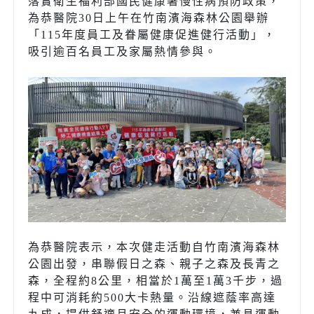
落實衛生福利部國民健康署慢性病預防政策，
為恭醫院
30
日上午在竹南濱海森林公園舉辦
「
115
年度員工及眷屬健康促進健行活動」，
吸引逾百名員工及家屬熱情參與。
為恭醫院表示，本次健走活動自竹南濱海森林
公園出發，串聯假日之森、親子之森及長青之
森，全程約
8
公里，相當於
1
萬至
1
萬
3
千步，過
程中可消耗約
500
大卡熱量。沿線遮蔭率高達