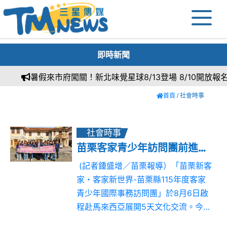
即時新聞
暑假來市府闖關！新北味覺星球8/13登場 8/10開放報名
首頁
/ 社會時事
社會時事
苗栗客家青少年訪問團前進馬來西亞 深化國際客家文化交流
(記者鍾盛增／苗栗報導）「苗栗新客
家・客家新世界-苗栗縣115年度客家
青少年國際事務訪問團」於8月6日啟
程赴馬來西亞展開5天文化交流。今年
交流規模再升級，除參訪據點由檳城