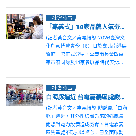
應用研發中心（亞創中心），深入了
解嘉義縣近年推動智慧農業、文化科
技、AI應用及無人機產業聚落的成
社會時事
果，並就產...
「嘉義式」14家品牌人氣夯！黃敏惠率隊前進文博會分享
(記者黃音文／嘉義報導)2026臺灣文
化創意博覽會今（6）日於臺北南港展
覽館一館正式登場，嘉義市長黃敏惠
率市府團隊及14家參展品牌代表北上
舉辦「我們嘉義式」開幕記者會，正
式宣告嘉義市展區亮相。今年嘉義市
以《我們嘉義式》為主題參展，透過
社會時事
「好生...
白海豚逼近 台電嘉義區處嚴陣以待 籲民眾及養殖業加強用電設備巡檢
(記者黃音文／嘉義報導)隨颱風「白海
豚」逼近，其外圍環流帶來的強風豪
雨恐對電力設備造成威脅。台電嘉義
區營業處不敢掉以輕心，已全面啟動