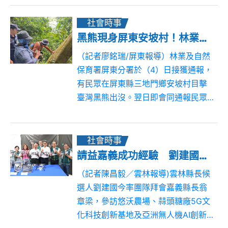
擴及怡保、首度新增校園交流外，更
配合駐馬來西亞代表處於喬治亞藝術
社會時事
節辦...
黑熊現身屏東安坡村！林業保育署籲通報共築人熊共存環境
（記者廖銘瑞/屏東報導）林業及自然
保育署屏東分署於（4）日接獲通報，
有民眾在屏東縣三地門鄉安坡村目擊
臺灣黑熊出沒。翌日即會同通報民眾
汪明成鄰長、安波村長左玉梅、鄉民
代表陳鋒峰、口社派出所警員與研究
團隊-野聲環境生態公司前往現場勘
社會時事
查，發現確實...
請益嘉義成功經驗 劉建國端三大政見打造「新雲林」
（記者陳昌毅／雲林報導)雲林縣長候
選人劉建國今率團隊拜會嘉義縣長翁
章梁，參訪悠沃農場、蒜頭糖廠5G文
化科技創新基地及亞洲無人機AI創新