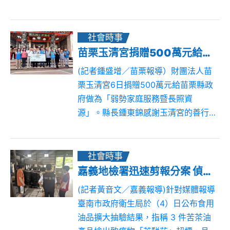
超前部署，除預先完成搶修人員、工
程車輛及機具設備整備待命外，亦針
對易致災路段實施線路巡檢及樹木修
社會時事
剪，同時抽調...
苗栗玉清宮捐贈500萬元給縣府 挹注弱勢家庭及長照醫療
(記者鍾盛增／苗栗報導）財團法人苗
栗玉清宮6日捐贈500萬元給苗栗縣政
府做為「弱勢家庭服務暨長照資
源」。縣長鍾東錦感謝玉清宮的善行
義舉，連續第4次挹注縣府投入弱勢家
庭急難救助共有2千萬元，截至115 年
7 月底止，已嘉惠1,514 戶陷入困...
社會時事
嘉義地檢署迅速剪報分案 偵辦苦茶油苯駢芘超標案
(記者黃音文／嘉義報導)針對媒體報導
臺南市政府衛生局於（4）日公布食用
油品擴大抽驗結果，指稱 3 件苦茶油