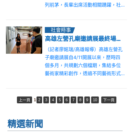
列前茅，長輩出席活動相關踴躍，社
區發展協會與關懷據點今（3）日提前
歡慶父親節，邀請縣長鍾東錦和地方
各界，與長輩一起切蛋糕賀節，唱山
社會時事
歌同樂。鍾東錦...
高雄左營孔廟邀請展最終場 「桂藝風華」展現歐桂華書法藝術風采
（記者廖銘瑞/高雄報導）高雄左營孔
子廟邀請展自4/11開展以來，歷時四
個多月，共規劃六個檔期，集結多位
藝術家精彩創作，透過不同藝術形式
展現文化美學與創作能量，獲得各界
熱烈迴響。如今系列展覽即將邁入最
後一個檔期，由書法藝術家歐桂華接
上一頁
1
2
3
4
5
6
7
8
9
10
下一頁
棒，以「桂...
精選新聞