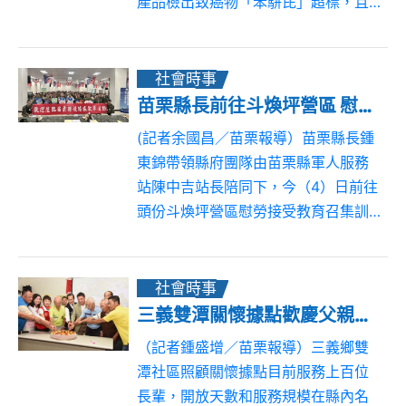
產品檢出致癌物「苯駢芘」超標，且
涉及嘉義地檢署轄區嘉義市「源○製
油工廠」等上游原料與製造源頭乙
案，本署說明如下： 一、該...
社會時事
苗栗縣長前往斗煥坪營區 慰勞教召後備軍人致贈加菜金
(記者余國昌／苗栗報導）苗栗縣長鍾
東錦帶領縣府團隊由苗栗縣軍人服務
站陳中吉站長陪同下，今（4）日前往
頭份斗煥坪營區慰勞接受教育召集訓
練的後備軍人，代表全體苗栗縣民向
辛勤參訓的召員表達最誠摯的敬意與
感謝，並致贈加菜金新臺幣50萬元，
社會時事
為後備弟兄...
三義雙潭關懷據點歡慶父親節 鍾東錦與長輩切蛋糕唱山歌同樂
（記者鍾盛增／苗栗報導）三義鄉雙
潭社區照顧關懷據點目前服務上百位
長輩，開放天數和服務規模在縣內名