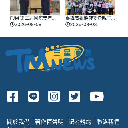
FJM 第二屆國際雙年會
臺鐵高雄機廠變身親子
9 月台南登場 同步啟動
樂園 陳其邁：讓歷史
2026-08-08
2026-08-08
愛心公益推廣
在歡笑中延續
關於我們
著作權聲明
記者規約
聯絡我們