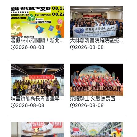
暑假來市府闖關！新北
大林慈濟醫院跨院區擬
味覺星球8/13登場 8/10
真情境競賽登場 模擬
2026-08-08
2026-08-08
開放報名
實戰演練提升醫療品質
埔里鎮能高長青書畫學
榮耀騎士 父愛無畏西部
會會員聯合展 匯聚各界
牛仔風歡慶父親節 模
2026-08-08
2026-08-08
期盼盛大登場
範父親化身榮耀騎士