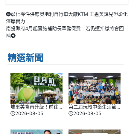
彰化零件供應奧地利自行車大廠KTM 王惠美說見證彰化
深厚實力
南投縣府4月起實施補助長輩健保費 若仍遭扣繳將會回
補
精選新聞
埔里美食再升級！前往
第二屆玩轉中藥生活節
日月潭日月町年度新菜
將8/29登場 邀您走進
2026-08-05
2026-08-05
單登場
『中藥鋪的日常』