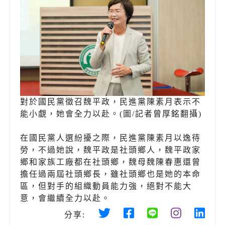
對於國民黨徵召魏平政，民進黨陳素月表示不
能小覷，她會全力以赴。(圖/記者曾厚銘翻攝)
在國民黨人選紛擾之際，民進黨陳素月以逸待
勞，不過她說，魏平政是社頭鄉人，魏平政家
鄉和家族工廠都在社頭鄉，魏母魏陳春惠還曾
擔任過兩屆社頭鄉長，雖社頭鄉也是她的本命
區，但對手的組織動員能力強，絕對不能大
意，會繼續全力以赴。
分享: