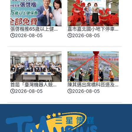
張啓楷推65歲以上健保
嘉市嘉北國小地下停車
全免、敬老卡可搭計程
場啟用 智慧車位守護通
2026-08-05
2026-08-05
車、抵掛號費、超商市
學、帶動商圈發展
購物
首屆「臺灣機器人競
陳其邁出席橋科匝道及
賽」北中說明會反應熱
集散道路工程 動土典
2026-08-05
2026-08-05
烈
禮