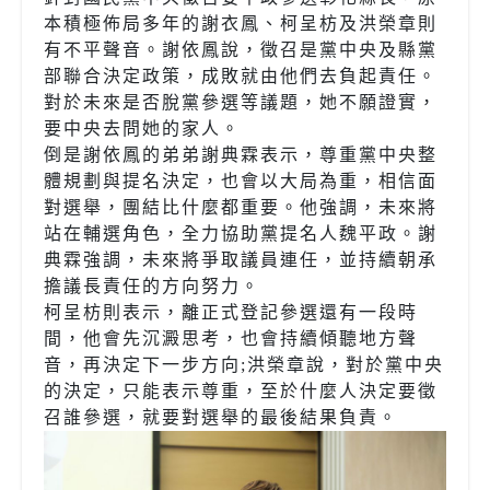
本積極佈局多年的謝衣鳳、柯呈枋及洪榮章則
有不平聲音。謝依鳳說，徵召是黨中央及縣黨
部聯合決定政策，成敗就由他們去負起責任。
對於未來是否脫黨參選等議題，她不願證實，
要中央去問她的家人。
倒是謝依鳳的弟弟謝典霖表示，尊重黨中央整
體規劃與提名決定，也會以大局為重，相信面
對選舉，團結比什麼都重要。他強調，未來將
站在輔選角色，全力協助黨提名人魏平政。謝
典霖強調，未來將爭取議員連任，並持續朝承
擔議長責任的方向努力。
柯呈枋則表示，離正式登記參選還有一段時
間，他會先沉澱思考，也會持續傾聽地方聲
音，再決定下一步方向;洪榮章說，對於黨中央
的決定，只能表示尊重，至於什麼人決定要徵
召誰參選，就要對選舉的最後結果負責。