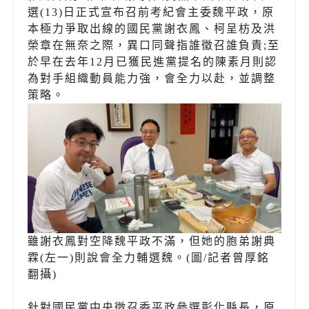
選(13)日正式宣布召前考紀會主委魏平政，原
本極力爭取出線的國民黨謝衣鳳、柯呈枋及洪
榮章在無奈之際，異口同聲指誰徵召誰負責;至
於早在去年12月已獲民進黨提名的陳素月則認
為對手組織動員能力強，會全力以赴，並調整
策略。
雖謝衣鳳對空降魏平政不滿，但她的胞弟謝典
霖(左一)則說會全力輔選魏。(圖/記者曾厚銘
翻攝)
針對國民黨中央徵召委平政參選彰化縣長，原