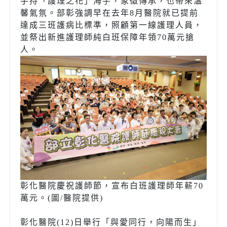
手持「護理之花」海芋，象徵傳承，也帶來溫
馨氣氛。部彰強調早在去年8月醫院就已提前
達成三班護病比標準，照顧第一線護理人員，
並祭出新進護理師純白班保障年領70萬元搶
人。
彰化醫院慶祝護師節，宣布白班護理師年薪70
萬元。(圖/醫院提供)
彰化醫院(12)日舉行「與愛同行，向陽而生」