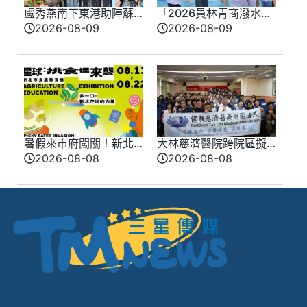
盧秀燕南下東港助陣蘇
「2026員林青商潑水
清泉 走訪東隆宮、華
節」 大小朋友打水仗玩
2026-08-09
2026-08-09
僑市場人潮湧現
瘋了
暑假來市府闖關！新北
大林慈濟醫院跨院區擬
味覺星球8/13登場 8/10
真情境競賽登場 模擬
2026-08-08
2026-08-08
開放報名
實戰演練提升醫療品質