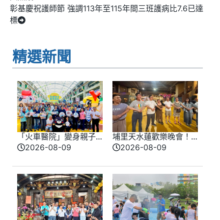
彰基慶祝護師節 強調113年至115年間三班護病比7.6已達
標
精選新聞
「火車醫院」變身親子
埔里天水蓮歡樂晚會！
樂園！高雄全新遊樂園
「布一樣文化工作室」
2026-08-09
2026-08-09
開幕首日人氣爆棚
熱情帶動全場嗨翻天