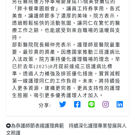
另在醫院後方停車場變身成15個美食攤位的
「胖卡餐車園遊會」，讓員工持券享用，各式
美食，讓護師節多了濃厚的美味。院方表示，
透過輕鬆愉快的活動氛圍，讓同仁在繁忙的醫
療工作之餘，也能感受到來自職場的溫暖與支
持。
部彰醫院院長賴仲亮表示，護理師是醫院最重
要、最珍貴的資產。因應國家推動三班護病比
入法政策，院方秉持優化護理職場的理念，早
已於去年(2025)8月提前達成三班護病比標
準，透過人力補強及排班優化措施，實質減輕
第一線護理同仁的工作負荷。未來，將持續投
入更多資源，建構更完善、更具支持性的護理
生態圈，吸引更多優秀護理人才加入。
分享:
為恭護師節表揚護理典範 持續深化護理專業發展與人
文照護