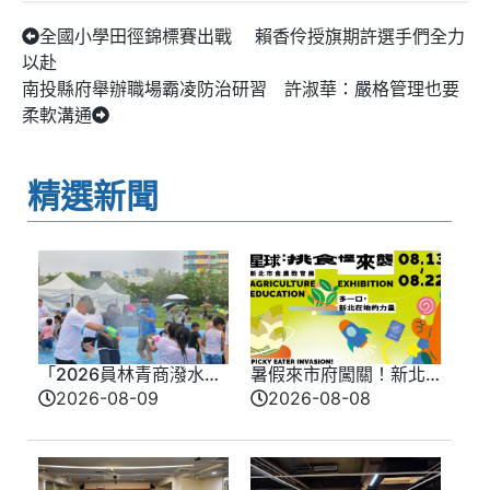
全國小學田徑錦標賽出戰 賴香伶授旗期許選手們全力
以赴
南投縣府舉辦職場霸凌防治研習 許淑華：嚴格管理也要
柔軟溝通
精選新聞
「2026員林青商潑水
暑假來市府闖關！新北
節」 大小朋友打水仗 玩
味覺星球8/13登場 8/10
2026-08-09
2026-08-08
瘋了
開放報名