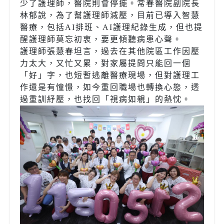
少了護理師，醫院則會停擺。常春醫院副院長
林郁說，為了幫護理師減壓，目前已導入智慧
醫療，包括AI排班、AI護理紀錄生成，但也提
醒護理師莫忘初衷，要更傾聽病患心聲。
護理師張慧春坦言，過去在其他院區工作因壓
力太大，又忙又累，對家屬提問只能回一個
「好」字，也短暫逃離醫療現場，但對護理工
作還是有憧憬，如今重回職場也轉換心態，透
過重訓紓壓，也找回「視病如親」的熱忱。