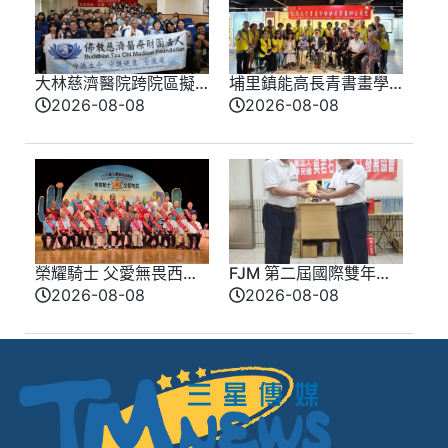
大林慈濟醫院跨院區擬
埔里鎮能高長青書畫學
真情境競賽登場 模擬
會會員聯合展 匯聚各界
2026-08-08
2026-08-08
實戰演練提升醫療品質
期盼盛大登場
榮耀騎士 父愛無畏西部
FJM 第二屆國際雙年會
牛仔風歡慶父親節 模
9 月台南登場 同步啟動
2026-08-08
2026-08-08
範父親化身榮耀騎士
愛心公益推廣