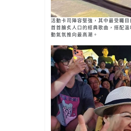
活動卡司陣容堅強，其中最受矚目
首首膾炙人口的經典歌曲，搭配溫
動氣氛推向最高潮。