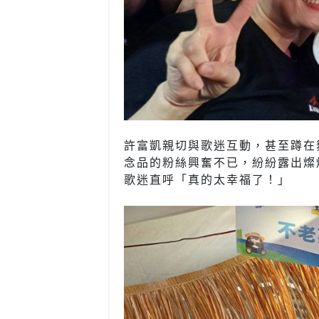
許富凱親切與歌迷互動，甚至蹲在
念品的粉絲興奮不已，紛紛露出燦
歌迷直呼「真的太幸福了！」