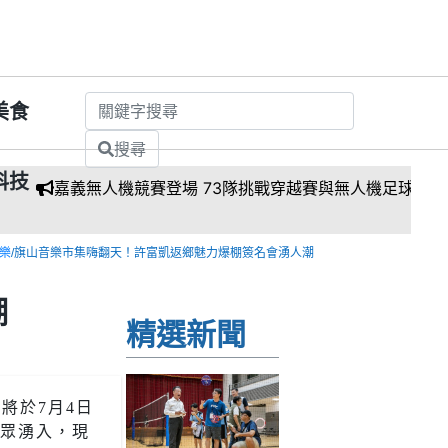
美食
搜尋
科技
義無人機競賽登場 73隊挑戰穿越賽與無人機足球
樂
/旗山音樂市集嗨翻天！許富凱返鄉魅力爆棚簽名會湧人潮
潮
精選新聞
將於7月4日
民眾湧入，現