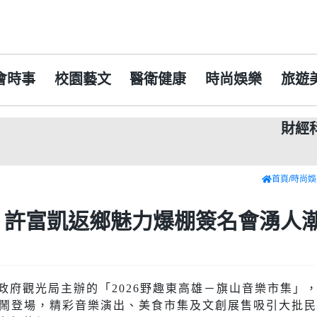
會時事
校園藝文
醫衛健康
時尚娛樂
旅遊
財經
嘉
首頁
/
時尚娛
！許富凱返鄉魅力爆棚簽名會湧人
府觀光局主辦的「2026野趣東高雄－旗山音樂市集」，
熱鬧登場，精彩音樂演出、美食市集及文創展售吸引大批