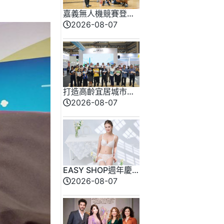
嘉義無人機競賽登場
73隊挑戰穿越賽與無
2026-08-07
人機足球
打造高齡宜居城市新
日常 臺北館亮相高
2026-08-07
齡健康產業博覽會
EASY SHOP週年慶
開跑！全新「戀戀星
2026-08-07
光」雙爆款買一送
一！讓你轉身即是焦
點