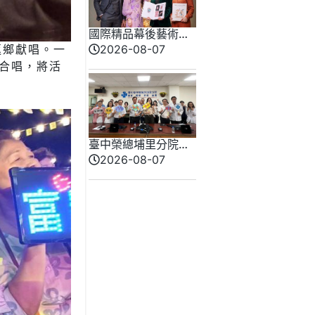
國際精品幕後藝術推
手 法朵艾絲琳打造
2026-08-07
返鄉獻唱。一
千萬級裝置藝術傳奇
合唱，將活
臺中榮總埔里分院攜
手檢方 深化醫事倫理
2026-08-07
教育