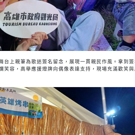
舞台上親筆為歌迷簽名留念，展現一貫親民作風。拿到簽
爛笑容，高舉應援燈牌向偶像表達支持，現場充滿歡笑與