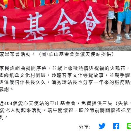
慶感恩茶會活動。（圖/華山基金會美濃天使站提供）
客家民謠組曲揭開序幕，並獻上象徵熱情與祝福的火鶴花
鄉緣紙傘文化村園區，聆聽客家文化導覽故事，並親手體
與溫暖陪伴長長久久，潘秀玲站長也分享一年來的服務點
感謝。
近404個愛心天使站的華山基金會，免費提供三失（失依
端午愛老人動起來活動，端午關懷禮，盼於節前將關懷禮送
列。
分享: