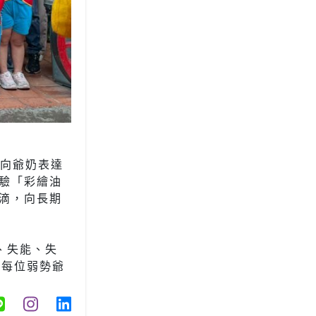
，向爺奶表達
驗「彩繪油
滴，向長期
、失能、失
至每位弱勢爺