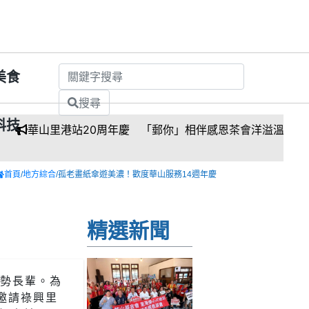
美食
搜尋
科技
里港站20周年慶 「郵你」相伴感恩茶會洋溢溫情
首頁
/
地方綜合
/孤老畫紙傘遊美濃！歡度華山服務14週年慶
精選新聞
弱勢長輩。為
邀請祿興里