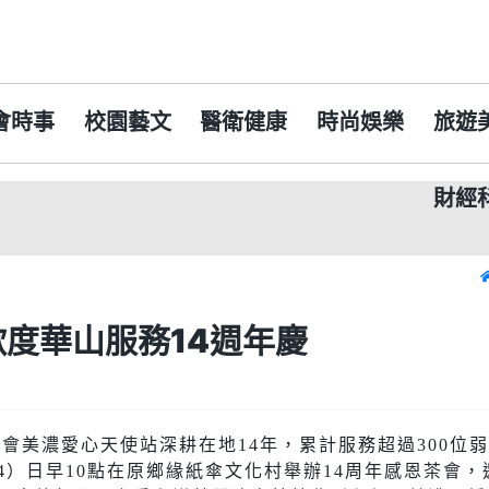
會時事
校園藝文
醫衛健康
時尚娛樂
旅遊
財經
華山
度華山服務14週年慶
會美濃愛心天使站深耕在地14年，累計服務超過300位
4）日早10點在原鄉緣紙傘文化村舉辦14周年感恩茶會，