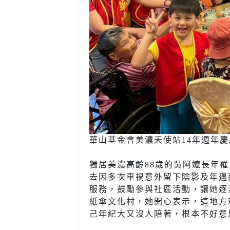
華山基金會美濃天使站14年週年
獨居美濃高齡88歲的吳阿嬤長年
去因多次車禍意外留下陰影及年邁
服務，鼓勵參與社區活動，讓她逐
紙傘文化村，她開心表示，這地方
己年紀大又沒人陪著，根本不好意