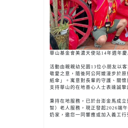
華山基金會美濃天使站14年週年
活動由親親幼兒園13位小朋友以
敬愛之意，隨後阿公阿嬤漫步於原
紙傘」。寓意對長輩的守護、關懷
支持華山的在地善心人士表達誠摯
秉持在地服務，已於台澎金馬成立
智）老人服務，現正發起2026
奶家，邀您一同響應或加入義工行