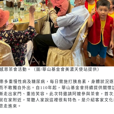
慶感恩茶會活動。（圖/華山基金會美濃天使站提供）
罹患多重慢性病及糖尿病，每日需施打胰島素，身體狀況
而不敢獨自外出。自110年起，華山基金會持續提供關懷
漸走出家門、重拾笑容。此次特邀請阿嬤參與茶會，首次
就在家附近，常聽人家說這裡很有特色，是介紹客家文化
思走進來。