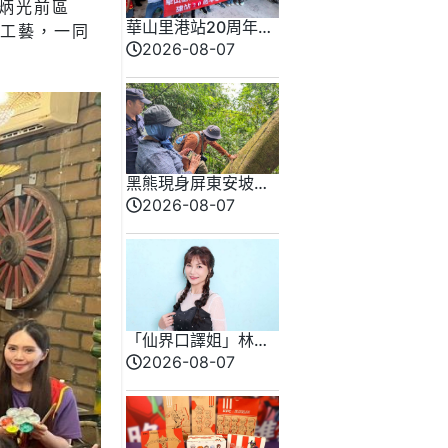
炳光前區
華山里港站20周年
統工藝，一同
慶 「郵你」相伴感
2026-08-07
恩茶會洋溢溫情
黑熊現身屏東安坡
村！林業保育署籲通
2026-08-07
報共築人熊共存環境
「仙界口譯姐」林琇
琪新輯藏洋蔥 錄音
2026-08-07
淚憶父親約定夢中相
見