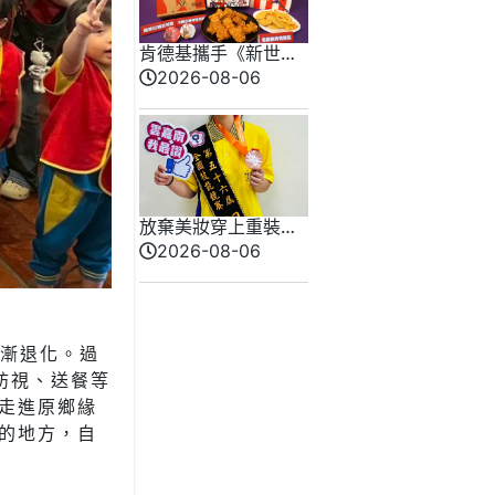
肯德基攜手《新世紀
福音戰士》8/11霸脆
2026-08-06
覺醒 首度跨界台灣速
食品牌！
放棄美妝穿上重裝！
勞動部南分署16歲女
2026-08-06
銲將 全國技能競賽奪
牌
逐漸退化。過
訪視、送餐等
走進原鄉緣
的地方，自