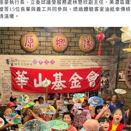
振豪執行長、立委邱議瑩服務處林慧欣副主任、美濃區鍾
嬤等15位長輩與義工共同參與，透過體驗客家油紙傘傳
情溫暖。