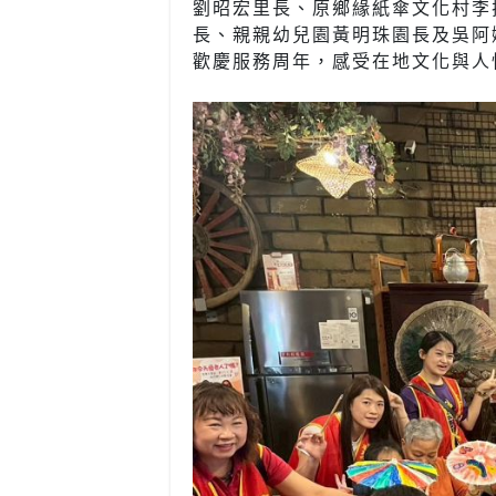
劉昭宏里長、原鄉緣紙傘文化村李
長、親親幼兒園黃明珠園長及吳阿
歡慶服務周年，感受在地文化與人