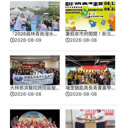
「2026員林青商潑水
暑假來市府闖關！新北
節」 大小朋友打水仗 玩
味覺星球8/13登場 8/10
2026-08-09
2026-08-08
瘋了
開放報名
大林慈濟醫院跨院區擬
埔里鎮能高長青書畫學
真情境競賽登場 模擬
會會員聯合展 匯聚各界
2026-08-08
2026-08-08
實戰演練提升醫療品質
期盼盛大登場