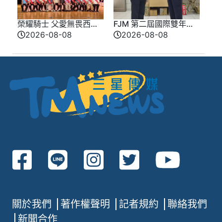
榮耀騎士 父愛無畏西部
FJM 第二屆國際雙年會
牛仔風歡慶父親節 模
9 月台南登場 同步啟動
2026-08-08
2026-08-08
範父親化身榮耀騎士
愛心公益推廣
關於我們
著作權聲明
記者規約
聯絡我們
新聞合作