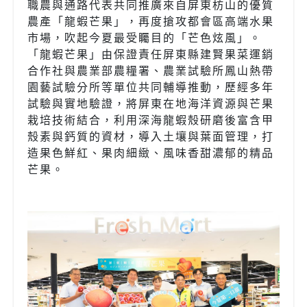
職農與通路代表共同推廣來自屏東枋山的優質
農產「龍蝦芒果」，再度搶攻都會區高端水果
市場，吹起今夏最受矚目的「芒色炫風」。
「龍蝦芒果」由保證責任屏東縣建賢果菜運銷
合作社與農業部農糧署、農業試驗所鳳山熱帶
園藝試驗分所等單位共同輔導推動，歷經多年
試驗與實地驗證，將屏東在地海洋資源與芒果
栽培技術結合，利用深海龍蝦殼研磨後富含甲
殼素與鈣質的資材，導入土壤與葉面管理，打
造果色鮮紅、果肉細緻、風味香甜濃郁的精品
芒果。