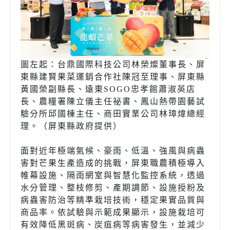
圖左起：台鼎國際科技公司林榮燦董事長、屏
東縣建賢果菜運銷合作社陳冠至理事、屏東縣
黃國榮副縣長、遠東SOGO忠孝館蕭淑英店
長、農糧署陳立儀主任祕書、鳳山熱帶園藝試
驗分所邱國棟主任、商田實業公司林璋煒總經
理。（屏東縣政府提供）
面對近年極端氣候、豪雨、低溫、強風與病蟲
害對芒果生產造成的挑戰，屏東職農積極導入
帷幕設施、隔雨網室與智慧化監控系統，透過
水分管理、整枝修剪、產期調節、設施授粉及
病蟲害防治等精準栽培技術，穩定果實品質與
商品率。依試驗與示範成果顯示，設施栽培可
有效降低黑斑病、炭疽病等病害發生，並減少