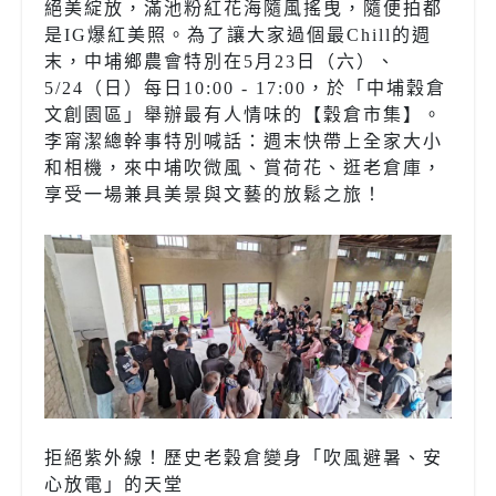
絕美綻放，滿池粉紅花海隨風搖曳，隨便拍都
是IG爆紅美照。為了讓大家過個最Chill的週
末，中埔鄉農會特別在5月23日（六）、
5/24（日）每日10:00 - 17:00，於「中埔穀倉
文創園區」舉辦最有人情味的【穀倉市集】。
李甯潔總幹事特別喊話：週末快帶上全家大小
和相機，來中埔吹微風、賞荷花、逛老倉庫，
享受一場兼具美景與文藝的放鬆之旅！
拒絕紫外線！歷史老穀倉變身「吹風避暑、安
心放電」的天堂