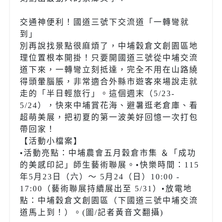
交通神便利！國道三號下交流道「一轉彎就
到」
別再說找景點很麻煩了，中埔穀倉文創園區地
理位置根本開掛！只要開國道三號從中埔交流
道下來，一轉彎立刻抵達，完全不用在山路繞
得頭暈腦脹，非常適合外縣市遊客來場說走就
走的「半日輕旅行」。這個週末（5/23-
5/24），快來中埔賞花海、避暑逛老倉庫、看
超萌美展，把初夏的第一波美好回憶一次打包
帶回家！
【活動小檔案】
•活動亮點：中埔農會五月穀倉市集 ＆「成功
的美感印記」師生藝術聯展。•快樂時間：115
年5月23日（六）～ 5月24（日）10:00 -
17:00（藝術聯展持續展出至 5/31）•放電地
點：中埔穀倉文創園區（下國道三號中埔交流
道馬上到！）。(圖/記者黃音文翻攝)