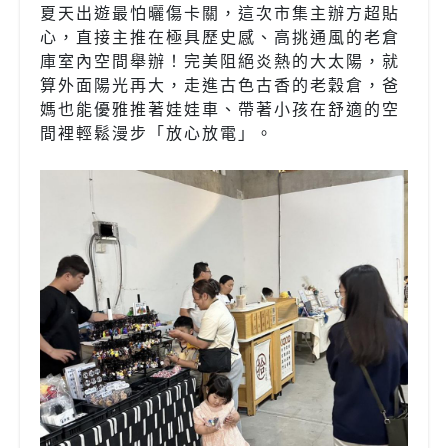
夏天出遊最怕曬傷卡關，這次市集主辦方超貼
心，直接主推在極具歷史感、高挑通風的老倉
庫室內空間舉辦！完美阻絕炎熱的大太陽，就
算外面陽光再大，走進古色古香的老穀倉，爸
媽也能優雅推著娃娃車、帶著小孩在舒適的空
間裡輕鬆漫步「放心放電」。