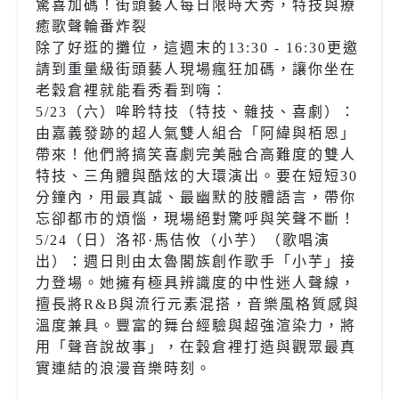
驚喜加碼！街頭藝人每日限時大秀，特技與療
癒歌聲輪番炸裂
除了好逛的攤位，這週末的13:30 - 16:30更邀
請到重量級街頭藝人現場瘋狂加碼，讓你坐在
老穀倉裡就能看秀看到嗨：
5/23（六）哞耹特技（特技、雜技、喜劇）：
由嘉義發跡的超人氣雙人組合「阿緯與栢恩」
帶來！他們將搞笑喜劇完美融合高難度的雙人
特技、三角體與酷炫的大環演出。要在短短30
分鐘內，用最真誠、最幽默的肢體語言，帶你
忘卻都市的煩惱，現場絕對驚呼與笑聲不斷！
5/24（日）洛祁·馬佶攸（小芋）（歌唱演
出）：週日則由太魯閣族創作歌手「小芋」接
力登場。她擁有極具辨識度的中性迷人聲線，
擅長將R&B與流行元素混搭，音樂風格質感與
溫度兼具。豐富的舞台經驗與超強渲染力，將
用「聲音說故事」，在穀倉裡打造與觀眾最真
實連結的浪漫音樂時刻。