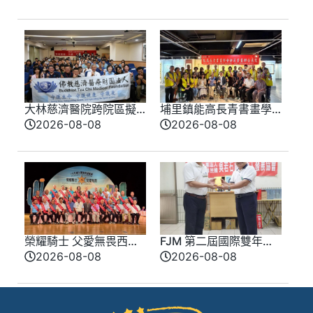
瘋了
開放報名
大林慈濟醫院跨院區擬
埔里鎮能高長青書畫學
真情境競賽登場 模擬
會會員聯合展 匯聚各界
2026-08-08
2026-08-08
實戰演練提升醫療品質
期盼盛大登場
榮耀騎士 父愛無畏西部
FJM 第二屆國際雙年會
牛仔風歡慶父親節 模
9 月台南登場 同步啟動
2026-08-08
2026-08-08
範父親化身榮耀騎士
愛心公益推廣