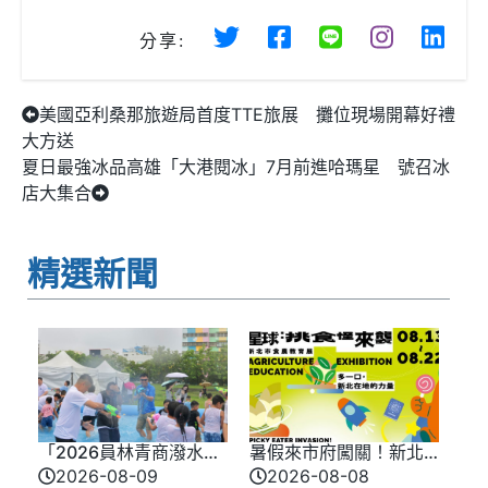
分享:
美國亞利桑那旅遊局首度TTE旅展 攤位現場開幕好禮
大方送
夏日最強冰品高雄「大港閱冰」7月前進哈瑪星 號召冰
店大集合
精選新聞
「2026員林青商潑水
暑假來市府闖關！新北
節」 大小朋友打水仗 玩
味覺星球8/13登場 8/10
2026-08-09
2026-08-08