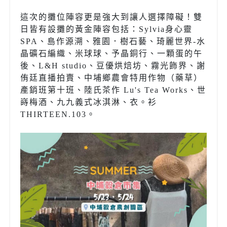
這次的攤位陣容更是強大到讓人選擇障礙！雙
日皆有設攤的黃金陣容包括：Sylvia身心靈
SPA、島作源溯、雅園．樹石藝、琦麗世界-水
晶礦石編織、米球球、予晶銅行、一顆蛋的午
後、L&H studio、豆優烘焙坊、霧光飾界、謝
侑廷直播拍賣、中埔鄉農會特用作物（藥草）
產銷班第十班、陸氏茶作 Lu's Tea Works、世
嵵梅酒、九九義式冰淇淋、衣。衫
THIRTEEN.103。