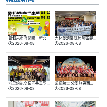
暑假來市府闖關！新北
大林慈濟醫院跨院區擬
味覺星球8/13登場 8/10
真情境競賽登場 模擬
2026-08-08
2026-08-08
開放報名
實戰演練提升醫療品質
埔里鎮能高長青書畫學
榮耀騎士 父愛無畏西部
會會員聯合展 匯聚各界
牛仔風歡慶父親節 模
2026-08-08
2026-08-08
期盼盛大登場
範父親化身榮耀騎士