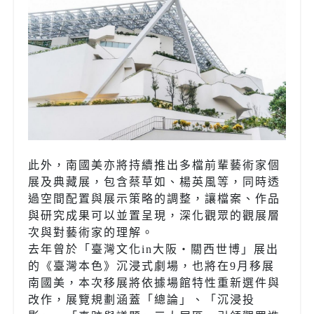
此外，南國美亦將持續推出多檔前輩藝術家個
展及典藏展，包含蔡草如、楊英風等，同時透
過空間配置與展示策略的調整，讓檔案、作品
與研究成果可以並置呈現，深化觀眾的觀展層
次與對藝術家的理解。
去年曾於「臺灣文化in大阪・關西世博」展出
的《臺灣本色》沉浸式劇場，也將在9月移展
南國美，本次移展將依據場館特性重新選件與
改作，展覽規劃涵蓋「總論」、「沉浸投