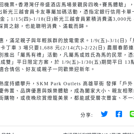
回機票+香港灣仔帝盛酒店馬場景觀房四晚+賽馬體驗」
1(日)推出新光三越會員卡友專屬加碼活動，憑指定銀行信用卡
；1/15(四)-1/18(日)新光三越會員累積消費滿3,000元，
眾走春採買之餘，也能聰明消費、滿載而歸。
滿足親子與年輕族群的放電需求。1/9(五)-3/1(日)
車 3 場只要1,688 元(2/14(六)-2/22(日) 農曆春
別推出「屬馬有禮」活動，凡屬馬或姓氏為馬的民眾，憑
雙」平日限定方案，於 1/9(五)-1/30(五)期間平日 1
，適合情侶、好友或親子一同歡樂迎新年。
續攀升，SKM Park Outlets 高雄草衙 發揮「戶
慶佈置、品牌優惠與娛樂體驗，成為闔家大小、親友相聚
街購物，或夜晚欣賞燈籠美景，都能感受層次豐富、不一
分享: