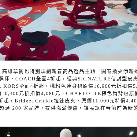
utlets 高雄草衙也特別規劃新春商品選品主題「開春換夾添
擇，COACH全面4折起，經典SIGNATURE信封型皮
AEL KORS全面4折起，桃粉色連身裙原價16,900元折扣價5
價10,300元折扣價4,080元，CHARLOTTE棕色肩背包原價
4折起，Bridget Crinkle拉鍊皮夾，原價11,000元特價4
超過 200 家品牌，提供滿滿優惠，讓民眾在春節前為新