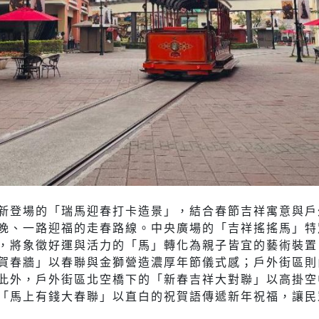
新登場的「瑞馬迎春打卡造景」，結合春節吉祥寓意與戶
晚、一路迎福的走春路線。中央廣場的「吉祥搖搖馬」特
，將象徵好運與活力的「馬」轉化為親子皆宜的藝術裝置
賀春牆」以春聯與金獅營造濃厚年節儀式感；戶外街區則由
此外，戶外街區北空橋下的「新春吉祥大對聯」以高掛空
「馬上有錢大春聯」以直白的祝賀語傳遞新年祝福，讓民