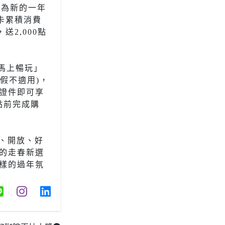
，為新的一年
單卡累積消費
送2,000點
「馬上暢玩」
節連假不適用)，
證件即可享
3點前完成購
外、開放、好
的走春新選
樣的過年氛