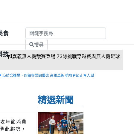
美食
搜尋
科技
無人機競賽登場 73隊挑戰穿越賽與無人機足球
生活
/結合造景、回饋與樂園優惠 高雄草衙 搶攻春節走春人潮
精選新聞
搶攻年節消費
準此趨勢，