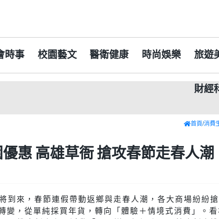
會時事
校園藝文
醫衛健康
時尚娛樂
旅遊
財經
嘉義
首頁
/
消費
優惠 高雄草衙 搶攻春節走春人潮
年即將到來，春節連假帶動返鄉與走春人潮，各大商場紛紛
轉變，從單純採買年貨，轉向「體驗＋情境式消費」。看