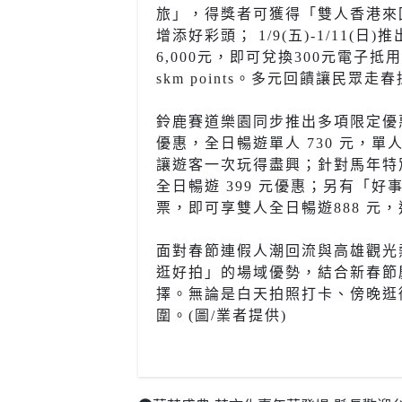
旅」，得獎者可獲得「雙人香港來
增添好彩頭； 1/9(五)-1/1
6,000元，即可兌換300元電子抵用金
skm points。多元回饋讓民
鈴鹿賽道樂園同步推出多項限定優惠，
優惠，全日暢遊單人 730 元，單人卡丁
讓遊客一次玩得盡興；針對馬年特
全日暢遊 399 元優惠；另有「好事成
票，即可享雙人全日暢遊888 元
面對春節連假人潮回流與高雄觀光熱度持
逛好拍」的場域優勢，結合新春節
擇。無論是白天拍照打卡、傍晚逛
圍。(圖/業者提供)