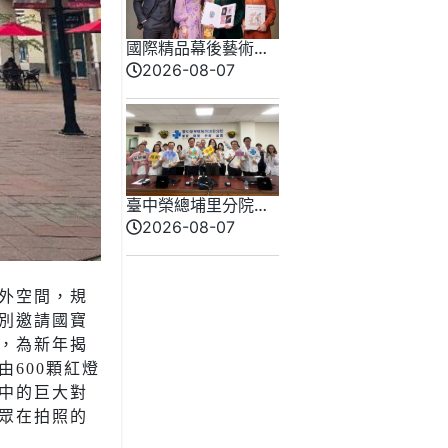
國際精品幕後藝術推
手 法朵艾絲琳打造
2026-08-07
千萬級裝置藝術傳奇
臺中榮總埔里分院攜
手檢方 深化醫事倫理
2026-08-07
教育
外空間，規
別邀請國寶
，為新年揭
600顆紅燈
中的巨大對
眾在拍照的