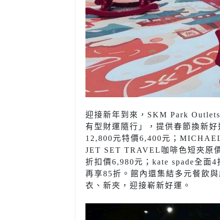
迎接新年到來，SKM Park O
有型財運隨行」，提供春節換新好選
12,800元特價6,400元；MICH
JET SET TRAVEL咖啡色短夾原
折扣價6,980元；kate spade全面
再享85折。館內還集結多元餐飲與
衣、新夾，迎接嶄新好運。