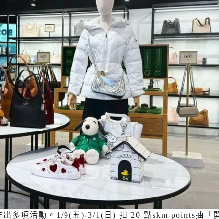
步推出多項活動。1/9(五)-3/1(日) 扣 20 點skm points