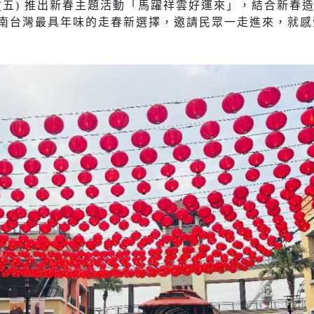
草衙於1/9(五) 推出新春主題活動「馬躍祥雲好運來」，結合新
南台灣最具年味的走春新選擇，邀請民眾一走進來，就感