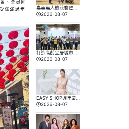
春造景、會員回
嘉義無人機競賽登場
受滿滿過年
73隊挑戰穿越賽與無
2026-08-07
人機足球
打造高齡宜居城市新
日常 臺北館亮相高
2026-08-07
齡健康產業博覽會
EASY SHOP週年慶
開跑！全新「戀戀星
2026-08-07
光」雙爆款買一送
一！讓你轉身即是焦
點