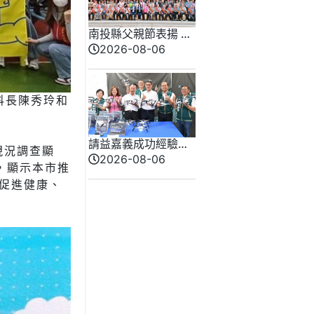
南投縣父親節表揚 許
淑華肯定模範父親感
2026-08-06
謝付出和貢獻
科長陳秀玲和
請益嘉義成功經驗
現況調查顯
劉建國端三大政見打
2026-08-06
市，顯示本市推
造「新雲林」
促進健康、