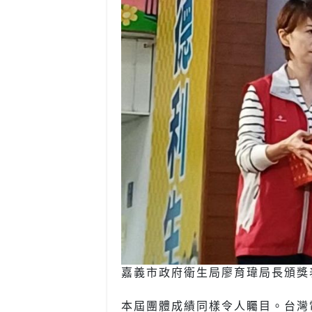
嘉義市政府衛生局廖育瑋局長頒獎表
本屆團體成績同樣令人矚目。台灣