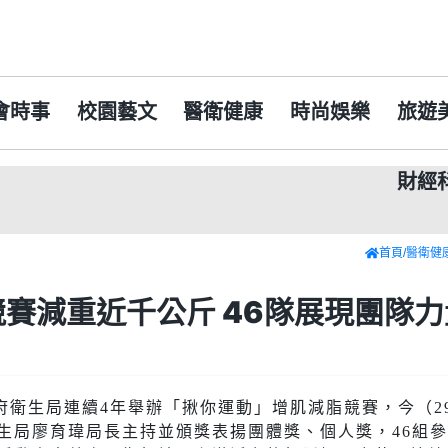
會時事
校園藝文
醫衛健康
時尚娛樂
旅遊
財經
肯德基攜手《新世
首頁
/
醫衛健
賽減重近千公斤 46隊展現團隊力
府衛生局連續4年舉辦「揪你運動」增肌減脂競賽，今（2
生局廖育瑋局長主持並頒獎表揚團體獎、個人獎，46組