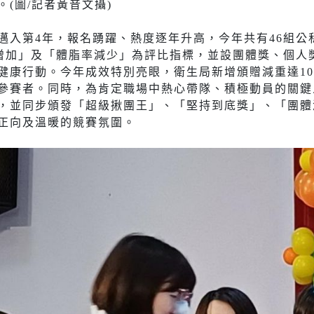
(圖/記者黃音文攝)
邁入第4年，報名踴躍、熱度逐年升高，今年共有46組公
量增加」及「體脂率減少」為評比指標，並設團體獎、個人
健康行動。今年成效特別亮眼，衛生局新增頒贈減重達10
參賽者。同時，為肯定職場中熱心帶隊、積極動員的關鍵
，並同步頒發「超級揪團王」、「堅持到底獎」、「團體
正向及溫暖的競賽氛圍。