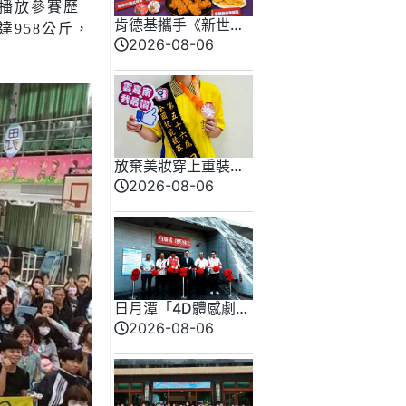
播放參賽歷
肯德基攜手《新世紀
958公斤，
福音戰士》8/11霸脆
2026-08-06
覺醒 首度跨界台灣速
食品牌！
放棄美妝穿上重裝！
勞動部南分署16歲女
2026-08-06
銲將 全國技能競賽奪
牌
日月潭「4D體感劇
場」震撼登場 日管處
2026-08-06
打造五感沉浸式旅遊
智慧觀光新體驗