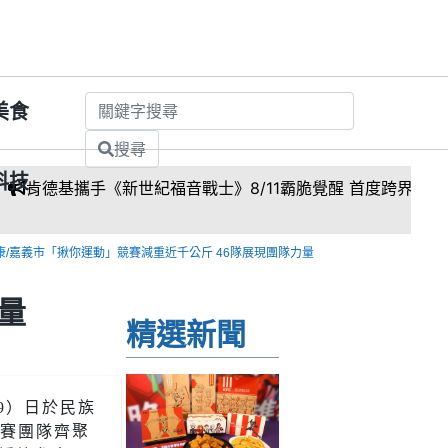
美食
搜尋
科技
紀福音戰士》8/11霸脆覺醒 首度跨界台灣速食品牌！
康
/嘉義市「揪你運動」競賽減重近千公斤 46隊展現團隊力量
量
精選新聞
9）日於民族
參賽團隊齊聚