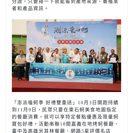
分證，只要掃一下就能看到產地來源、養殖業
者和產品資訊。
「澎派嗑蚵季 好禮雙重送」10月3日開跑持續
到11月9日，民眾只要在東石蚵美食地圖指定
的餐廳消費，就可以享特定餐點優惠及限量蚵
寶包好禮。活動串聯18間嘉義在地烤蚵餐廳、
臺中及高雄米其林餐廳、網路5星評價名店