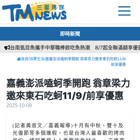
即時新聞
台南虱目魚攜手中華職棒掀吃魚熱潮 8/7起全聯滿額享優惠再抽
首頁
/
消費生活
/嘉義澎派嗑蚵季開跑 翁章梁力邀來東石吃蚵11/9/
前享優惠
嘉義澎派嗑蚵季開跑 翁章梁力
邀來東石吃蚵11/9/前享優惠
2025-10-09
(記者黃音文／嘉義報導)十月有中秋、雙十及
光復節等多個連假，也是台灣人最喜歡的烤肉