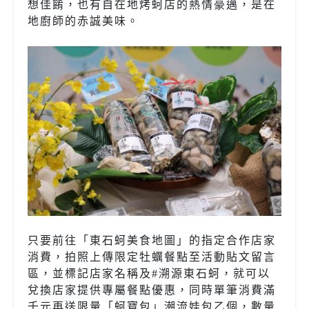
想佳餚，也有自在地烤蚵店的熱情豪邁，是在
地廚師的赤誠美味。
只要前往「東石蚵美食地圖」的指定合作店家
消費，拍照上傳限定牡蠣餐點至活動貼文留言
區，並標記店家名稱及#溯源東石蚵，就可以
兌換店家提供專屬餐點優惠，同時單筆消費滿
千元再送限量「蚵寶包」潮流娃包乙個，數量