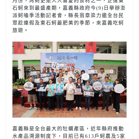
月份，烤蚵更是人人喜愛的食材之一，正逢東
石蚵來到最盛產期，嘉義縣政府今(9)日舉辦澎
派蚵嗑季活動記者會，縣長翁章梁力邀全台民
眾趁連假及東石蚵最肥美的季節，來嘉義吃蚵
旅遊。
嘉義縣是全台最大的牡蠣產區，近年縣府推動
水產品溯源制度下，目前已有613戶蚵農及5家