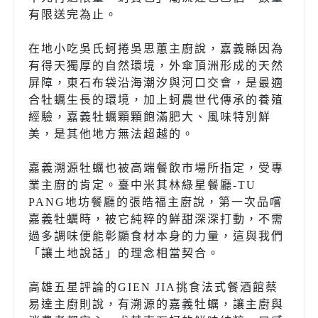
有限送完為止。
在地小吃吳氏蚵捲吳思蕙主廚說，嘉義縣因為
有得天獨厚的自然環境，外傘頂洲形成的天然
屏障，東石布袋沿海潮汐與河口交會，是最適
合牡蠣生長的環境，加上蚵農世代傳承的養殖
經驗，嘉義牡蠣顆顆飽滿肥大、風味特別鮮
美，是其他地方無法超越的。
嘉義溯源牡蠣也被高端餐飲市場所指定，受專
業主廚的肯定。臺中米其林綠星餐廳-TU
PANG地坊餐廳的張皓福主廚說，第一次品嚐
嘉義牡蠣時，被它純粹的鮮甜深深打動，不需
過多調味便能彰顯食材本身的力量，這與我們
「讓土地說話」的理念相當契合。
高雄五星評論的GIEN JIA挑食法式餐酒館蔡
易達主廚則說，有溯源的嘉義牡蠣，讓主廚與