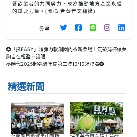
餐飲業者的共同努力，成為推動地方產業永續
的重要力量。(圖/記者黃音文翻攝)
分享:
「挺EASY」超彈力軟鋼圈內衣新登場！氣墊薄杯讓美
胸自在輕盈不設限
夢時代2025超強週年慶第二波10/10起登場
精選新聞
台南虱目魚攜手中華職
埔里美食再升級！前往