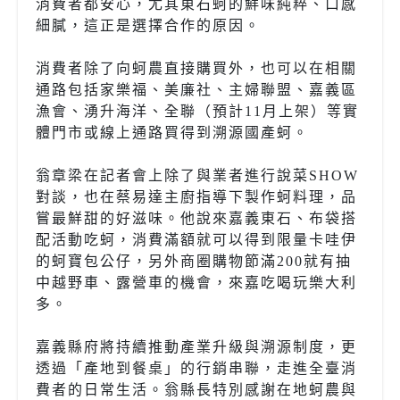
消費者都安心，尤其東石蚵的鮮味純粹、口感
細膩，這正是選擇合作的原因。
消費者除了向蚵農直接購買外，也可以在相關
通路包括家樂福、美廉社、主婦聯盟、嘉義區
漁會、湧升海洋、全聯（預計11月上架）等實
體門市或線上通路買得到溯源國產蚵。
翁章梁在記者會上除了與業者進行說菜SHOW
對談，也在蔡易達主廚指導下製作蚵料理，品
嘗最鮮甜的好滋味。他說來嘉義東石、布袋搭
配活動吃蚵，消費滿額就可以得到限量卡哇伊
的蚵寶包公仔，另外商圈購物節滿200就有抽
中越野車、露營車的機會，來嘉吃喝玩樂大利
多。
嘉義縣府將持續推動產業升級與溯源制度，更
透過「產地到餐桌」的行銷串聯，走進全臺消
費者的日常生活。翁縣長特別感謝在地蚵農與