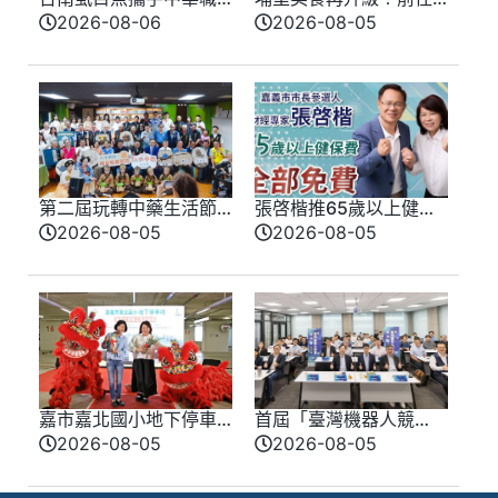
棒掀吃魚熱潮 8/7起全
日月潭日月町年度新菜
2026-08-06
2026-08-05
聯滿額享優惠再抽棒球
單登場
第二屆玩轉中藥生活節
張啓楷推65歲以上健保
將8/29登場 邀您走進
全免、敬老卡可搭計程
2026-08-05
2026-08-05
『中藥鋪的日常』
車、抵掛號費、超商市
購物
嘉市嘉北國小地下停車
首屆「臺灣機器人競
場啟用 智慧車位守護通
賽」北中說明會反應熱
2026-08-05
2026-08-05
學、帶動商圈發展
烈