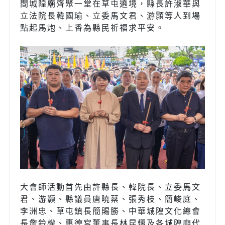
間城隍廟齊聚一堂在草屯遶境，縣長許淑華與
立法院長韓國瑜、立委馬文君、游顥等人到場
點起馬炮、上香為縣民祈福求平安。
大會師活動首先由許縣長、韓院長、立委馬文
君、游顥、縣議員唐曉棻、張秀枝、簡峻庭、
李洲忠、草屯鎮長簡賜勝、中華城隍文化總會
長詹鈴權、惠德宮董事長林昆熠及各城隍廟代