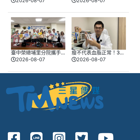
2026-08-07
2026-08-07
雙爆款買一送一！讓你
萬級裝置藝術傳奇
轉身即是焦點
臺中榮總埔里分院攜手
瘦不代表血脂正常！30
檢方 深化醫事倫理教育
多歲男三酸甘油脂飆破
2026-08-07
2026-08-07
400