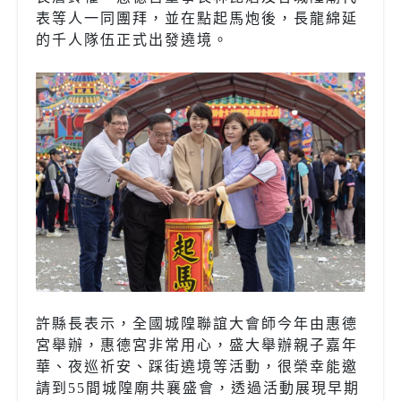
表等人一同團拜，並在點起馬炮後，長龍綿延
的千人隊伍正式出發遶境。
許縣長表示，全國城隍聯誼大會師今年由惠德
宮舉辦，惠德宮非常用心，盛大舉辦親子嘉年
華、夜巡祈安、踩街遶境等活動，很榮幸能邀
請到55間城隍廟共襄盛會，透過活動展現早期