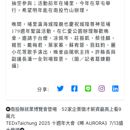
抽空參與；活動前年在埔里、今年在草屯舉
行，希望明年能在南投竹山辦理。
晚間，埔里瀛海城隍廟也慶祝城隍尊神蒞埔
179週年聖誕活動，在仁愛公園辦理聯歡晚
會，邀請于台煙、凃佩岑、莊振凱、蔡佳麟、
楊哲、戴梅君、葉家蓁、蘇宥蓉、翁鈺鈞、麗
小花等歌手演出，晚會由陽帆主持。許縣長與
副議長潘一全到場致意。（圖／記者葛婕翻
攝）
分享:
南投縣就業博覽會登場 52家企業徵才薪資最高上看9
萬元
TEDxTaichung 2025 十週年大會《晞 AURORA》7/13盛
大登場