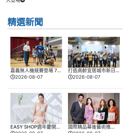
精選新聞
嘉義無人機競賽登場 73
打造高齡宜居城市新日
隊挑戰穿越賽與無人機
常 臺北館亮相高齡健
2026-08-07
2026-08-07
足球
康產業博覽會
EASY SHOP週年慶開
國際精品幕後藝術推
跑！全新「戀戀星光」
手 法朵艾絲琳打造千