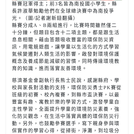
縣賽冠軍得主；前
3
名皆為南投國小學生，縣
長許淑華勉勵他們在全球總決賽中為南投爭
光。（圖
/
記者謝新鈕翻攝）
縣賽分成
A
、
B
兩組進行，比賽時間雖然僅二
十分鐘，但題目包含十二項主題，都是跟生活
息息相關，藉由答題吸收豐富的環保防災資
訊，用電競遊戲，讓學童以生活化的方式學習
氣候變遷對人類生活的影響，啟發對環境保護
概念及養成節能減碳的習慣，同時傳達環境教
育的知識，進而落實友善環境。
慈濟基金會副執行長熊士民說，感謝縣府、學
校與家長對活動的支持，環保防災勇士
PK
賽從
班級的初賽、校內複賽，到縣市盃決賽，以最
豐富有趣、寓教於樂的學習方式，激發學童自
主性學習，全面提升學童的環境防災素養，強
化防災觀念，在生活中落實具體的環保防災行
動。另外，也鼓勵參賽選手，寫下親身參與環
保實作的學習心得，從掃街，淨灘，到垃圾分