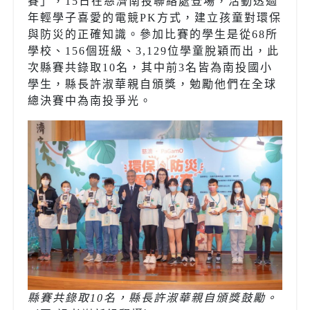
賽」，
15
日在慈濟南投聯絡處登場，活動透過
年輕學子喜愛的電競
PK
方式，建立孩童對環保
與防災的正確知識。參加比賽的學生是從
68
所
學校、
156
個班級、
3,129
位學童脫穎而出，此
次縣賽共錄取
10
名，其中前
3
名皆為南投國小
學生，縣長許淑華親自頒獎，勉勵他們在全球
總決賽中為南投爭光。
縣賽共錄取
10
名，縣長許淑華親自頒獎鼓勵。