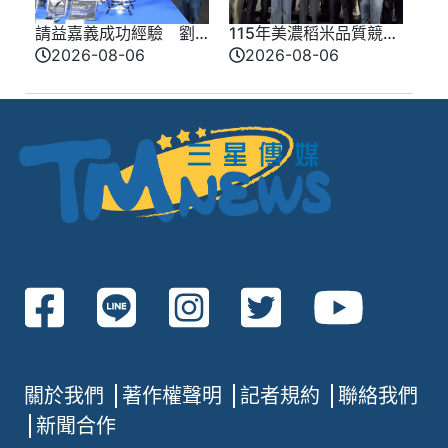
請益嘉義成功經驗 劉
115年美濃稻米品質競賽
建國端三大政見打造
開跑 高雄147論壇揭開
2026-08-06
2026-08-06
「新雲林」
好飯祕密、飄米香
關於我們
著作權聲明
記者規約
聯絡我們
新聞合作