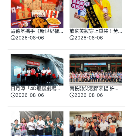
肯德基攜手《新世紀福
放棄美妝穿上重裝！勞
音戰士》8/11霸脆覺醒
動部南分署16歲女銲將
2026-08-06
2026-08-06
首度跨界台灣速食品
全國技能競賽奪牌
牌！
日月潭「4D體感劇場」
南投縣父親節表揚 許淑
震撼登場 日管處打造五
華肯定模範父親感謝付
2026-08-06
2026-08-06
感沉浸式旅遊 智慧觀光
出和貢獻
新體驗