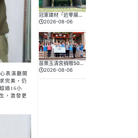
冠軍建材「近零展望
建材館」啟用 將肩
2026-08-06
負節能減碳環境教育
重任
苗栗玉清宮捐贈500
萬元給縣府 挹注弱勢
2026-08-06
中心表演廳開
家庭及長照醫療
求完美，仍
超過16小
生，激發更