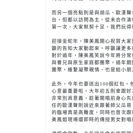
而另一個亮點則是與胡瓜、歐漢聲
台，但都以訪問為主，從未合作演
第一次，大家默契十足，我們玩得
迎接金蛇年，陳美鳳開心祝賀大家
籲的告知大家動起來，呼籲讓更多
對於過年，陳美鳳笑說今年將分常
與養兄與原生家庭都團聚，過年期
團聚，維繫凝聚親情、也是給小朋
此外，今年也要送出100個紅包
心意最重要啦，大年初五則會跟好
非常別具意義，趁著開唱前身心先
任的歐漢聲則說近來跟著師父瓜哥
的臨場真是高難度，同時也首次跟
美鳳姐現場還即時的傳授男女對唱