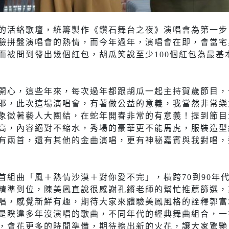
的活絡歌壇，統籌製作《鑽石舞台之夜》演唱會為第一步
驗拼盤演唱會的熱情，而今年過年，演唱會在即，會當宅
而被問到發出幾個紅包，胡瓜笑說至少100個紅包為最基
開心，這些年來，每次過年都跟胡瓜一起主持賀歲節目，
耶，此次這場演唱會，有著做公益的意義，我當然非常樂
象徵著藝人大團結，在蛇年開春非常的有意義！提到節目
高，內容絕對不縮水，秀場的豪華更不能馬虎，服裝造型
有兩首，還有其他的金曲演唱，更有神秘嘉賓與我對唱，
首組曲「風＋熱情沙漠＋對你愛不完」，橫跨70到90年
精準到位，陳美鳳直說很感謝孔鏘老師的幫忙推薦篩選，
唱，感覺新鮮有趣，期待大家來體驗美鳳風格的詮釋郭富
是睽違多年沒演唱的歌曲，不同年代的經典舞曲組合，一
，會花更多的時間準備，期待擦出新的火花，讓大家驚艷