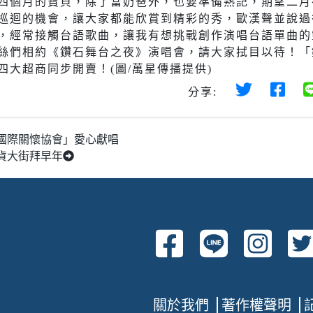
四個月的寶貝，除了當奶爸外，也要準備熟記，期望二月
巡迴的機會，讓大家都能欣賞到精彩的秀，歐漢聲並說過
，經常接觸台語歌曲，讓我有想挑戰創作演唱台語單曲的
絲們相約《鑽石舞台之夜》演唱會，請大家拭目以待！「
大超商同步開賣！(圖/萬星傳播提供)
分享:
國際關懷協會」愛心獻唱
貨大街拜早年
關於我們
著作權聲明