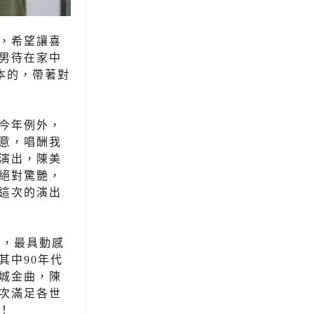
，希望讓喜
男待在家中
本的，帶著對
今年例外，
意，唱酬我
演出，陳美
絕對驚艷，
這次的演出
代，最具動感
其中90年代
城金曲，陳
次滿足各世
！