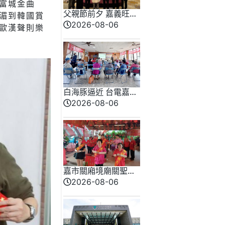
富城金曲
父親節前夕 嘉義旺萊
湄到韓國賞
山辦衛教講座
2026-08-06
歐漢聲則樂
「Dr.Liu」品牌強調
台灣鳳梨「寶」
白海豚逼近 台電嘉義
區處嚴陣以待 籲民眾
2026-08-06
及養殖業加強用電設
備巡檢
嘉市關廂境廟關聖帝
君聖誕1867週年祝壽
2026-08-06
大典 祈福國泰民安、
福澤萬民