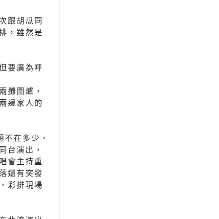
次跟胡瓜同
排，雖然是
但要廣為呼
兩攤圍爐，
兩邊家人的
額不在多少，
同台演出，
唱會主持重
落還有突發
，彩排現場