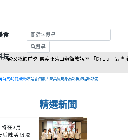
美食
搜尋
科技
前夕 嘉義旺萊山辦衛教講座 「Dr.Liu」品牌強調台灣鳳梨「寶
首頁
/
時尚娛樂
/演唱會倒數！陳美鳳現身為彩排練唱曝彩蛋
精選新聞
將在2月
天后陳美鳳現