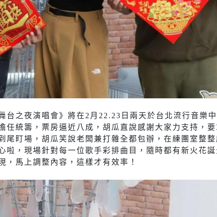
台之夜演唱會》將在2月22.23日兩天於台北流行音樂
擔任統籌，票房逼近八成，胡瓜直說感謝大家力支持，要
到尾盯場，胡瓜笑說老闆兼打雜全都包辦，在練團室整整
心啦，現場針對每一位歌手彩排曲目，隨時都有新火花誕
現，馬上調整內容，這樣才有效率！