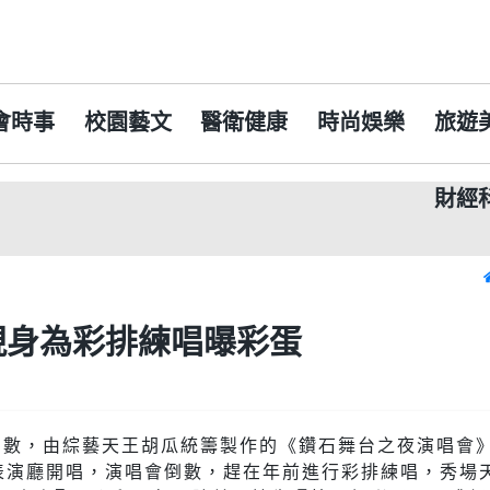
會時事
校園藝文
醫衛健康
時尚娛樂
旅遊
財經
父親節
現身為彩排練唱曝彩蛋
倒數，由綜藝天王胡瓜統籌製作的《鑽石舞台之夜演唱會》
心表演廳開唱，演唱會倒數，趕在年前進行彩排練唱，秀場