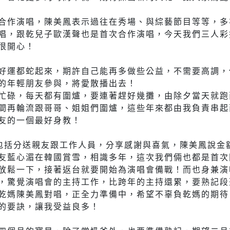
合作演唱，陳美鳳表示過往在秀場、與綜藝節目等等，多
唱，跟乾兒子歐漢聲也是首次合作演唱，今天我們三人彩
很開心！
好運都蛇起來，期許自己能再多做些公益，不需要高調，
的年輕朋友參與，將愛散播出去！
忙碌，每天都有圍爐，要連著趕好幾攤，由除夕當天就跑
間再輪流跟哥哥、姐姐們圍爐，這些年來都由我負責串起
友的一個最好身教！
，包括分送親友跟工作人員，分享感謝與喜氣，陳美鳳說金
友藍心湄在韓國賞雪，相識多年，這次我們倆也都是首次
放鬆一下，接著返台就要開始為演唱會備戰！而也身兼演
，驚覺演唱會的主持工作，比跨年的主持還累，要熟記段
乾媽陳美鳳對唱，正全力準備中，希望不辜負乾媽的期待
的要訣，讓我受益良多！