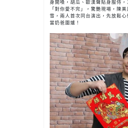
身開嗓，胡瓜、歐漢聲貼身服侍，
「對你愛不完」，驚艷現場，陳美
雪，兩人首次同台演出，先放鬆心
當奶爸圍爐！