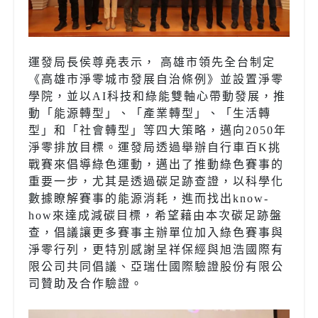
運發局長侯尊堯表示， 高雄市領先全台制定
《高雄市淨零城市發展自治條例》並設置淨零
學院，並以AI科技和綠能雙軸心帶動發展，推
動「能源轉型」、「產業轉型」、「生活轉
型」和「社會轉型」等四大策略，邁向2050年
淨零排放目標。運發局透過舉辦自行車百K挑
戰賽來倡導綠色運動，邁出了推動綠色賽事的
重要一步，尤其是透過碳足跡查證，以科學化
數據瞭解賽事的能源消耗，進而找出know-
how來達成減碳目標，希望藉由本次碳足跡盤
查，倡議讓更多賽事主辦單位加入綠色賽事與
淨零行列，更特別感謝呈祥保經與旭浩國際有
限公司共同倡議、亞瑞仕國際驗證股份有限公
司贊助及合作驗證。