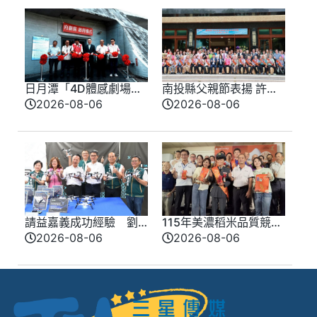
日月潭「4D體感劇場」
南投縣父親節表揚 許淑
震撼登場 日管處打造五
華肯定模範父親感謝付
2026-08-06
2026-08-06
感沉浸式旅遊 智慧觀光
出和貢獻
新體驗
請益嘉義成功經驗 劉
115年美濃稻米品質競賽
建國端三大政見打造
開跑 高雄147論壇揭開
2026-08-06
2026-08-06
「新雲林」
好飯祕密、飄米香