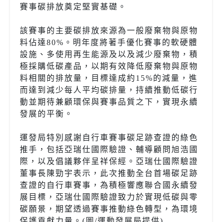
賽事碳排放奠定堅實基礎。
該賽事的主要碳排放來源為一般廢棄物與原物
料佔達80%。明年度將著手優化賽事的軟硬體
設施、多使用再生能源及以及減少廢棄物，積
極採購低碳產品，以期有效降低廢棄物與原物
料相關的排放量，目標達成約15%的減量，進
而達到減少每人平均碳排量，持續推動低碳行
動並期待兼顧環保與賽事品質之下，實現永續
發展的平衡。
運發局特別感謝自行車賽事碳足跡查證的綠色
推手，包括亞瑞仕國際驗證、輔導顧問旭浩國
際，以及倡議夥伴呈祥保經。亞瑞仕國際驗證
董事長陳勁宇表示，此次推動全台首場碳足跡
查證的自行車賽事，為積極響應聯合國永續發
展目標，亞瑞仕國際驗證致力於實現低碳與零
碳願景，期望透過賽事推動綠色轉型，為環境
保護貢獻力量。(圖/運動發展局提供)