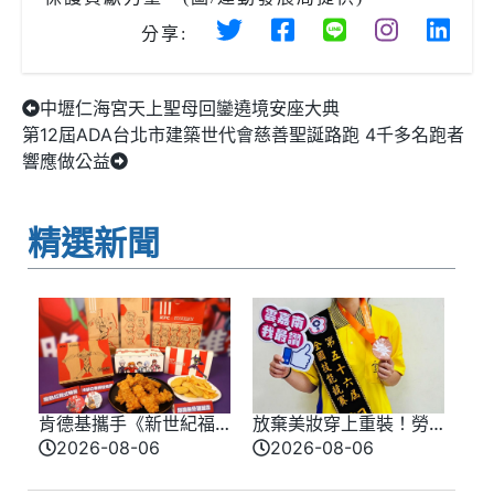
分享:
中壢仁海宮天上聖母回鑾遶境安座大典
第12屆ADA台北市建築世代會慈善聖誕路跑 4千多名跑者
響應做公益
精選新聞
肯德基攜手《新世紀福
放棄美妝穿上重裝！勞
音戰士》8/11霸脆覺醒
動部南分署16歲女銲將
2026-08-06
2026-08-06
首度跨界台灣速食品
全國技能競賽奪牌
牌！