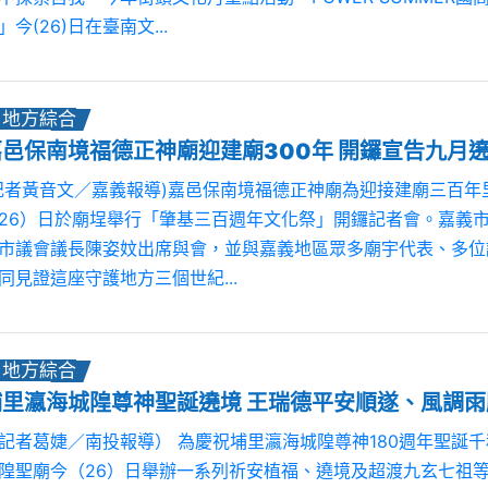
」今(26)日在臺南文...
地方綜合
嘉邑保南境福德正神廟迎建廟300年 開鑼宣告九月
記者黃音文／嘉義報導)嘉邑保南境福德正神廟為迎接建廟三百年
26）日於廟埕舉行「肇基三百週年文化祭」開鑼記者會。嘉義
市議會議長陳姿妏出席與會，並與嘉義地區眾多廟宇代表、多位
同見證這座守護地方三個世紀...
地方綜合
埔里瀛海城隍尊神聖誕遶境 王瑞德平安順遂、風調雨
記者葛婕／南投報導） 為慶祝埔里瀛海城隍尊神180週年聖誕
隍聖廟今（26）日舉辦一系列祈安植福、遶境及超渡九玄七祖