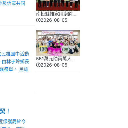
紳及信眾共同
南投縣推家用廚餘機
補助啟動 每戶最高補
2026-08-05
助5,000元
在民雄國中活動
551萬元助兩萬人次
。由林于玲鄉長
就醫 彰基員工響應捐
2026-08-05
舉。 民雄
出手作義賣
契！
境保護局於今