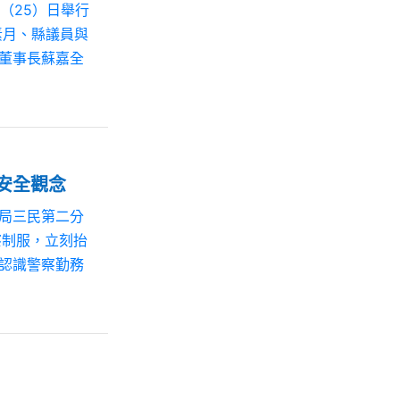
（25）日舉行
素月、縣議員與
董事長蘇嘉全
安全觀念
局三民第二分
察制服，立刻抬
認識警察勤務