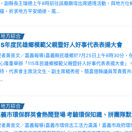
，副縣長王瑞德上午8時前往該廟廟埕出席遶境活動，與地方仕
福，祈求地方平安順遂、風...
地方綜合
115年度民雄鄉模範父親暨好人好事代表表揚大會
記者黃音文／嘉義報導)嘉義縣民雄鄉於7月25日上午8時30分，
心隆重舉辦「115年民雄鄉模範父親暨好人好事代表表揚大會」
持，代表會主席涂文生、副主席楊秀密、簡嘉億縣議員等貴賓共襄盛
..
地方綜合
嘉義市環保群英會熱鬧登場 考驗環保知識、拼團隊默
記者黃音文／嘉義報導)嘉義市環保志工活力滿滿！嘉義市政府環