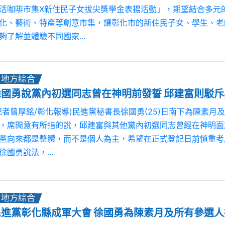
活咖啡市集X新住民子女拔尖獎學金表揚活動」，期望結合多元
化、藝術、特產等創意市集，讓彰化市的新住民子女、學生、老
夠了解並體驗不同國家...
地方綜合
徐國勇說黨內初選同志曾在神明前發誓 邱建富則駁
記者曾厚銘/彰化報導)民進黨秘書長徐國勇(25)日南下為陳素月
，席間意有所指的說，邱建富與其他黨內初選同志曾經在神明面
黨向來都是整體，而不是個人為主，希望在正式登記日前慎重考慮。 邱
徐國勇說法，...
地方綜合
民進黨彰化縣成軍大會 徐國勇為陳素月及所有參選