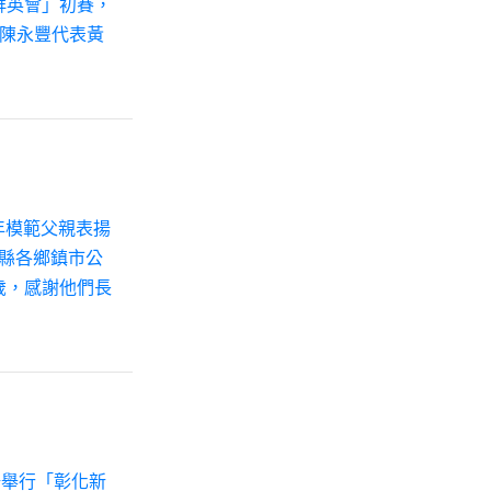
工群英會」初賽，
長陳永豐代表黃
5年模範父親表揚
縣各鄉鎮市公
歲，感謝他們長
場舉行「彰化新