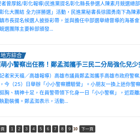
記者曾厚銘/彰化報導)民進黨提名彰化縣長參選人陳素月競選總部
彰化大團結 全力拼勝選」活動，民進黨秘書長徐國勇南下為陳
鎮市長提名候選人披掛彩帶，並與擔任中部選舉總督導的海基會
競選團隊主要幹部頒發...
地方綜合
超萌小警察出任務！鄭孟洳攜手三民二分局強化兒少
記者宋天福／高雄報導）高雄市議員鄭孟洳攜手高雄市政府警察
，今（25）日舉辦「小小警察體驗營」。小朋友一換上迷你警
挺胸、精神十足，在員警帶領下化身一日「小小警察」，近距離
執勤裝備。鄭孟洳表示，活動...
一頁
1
2
3
4
5
6
7
8
9
10
下一頁