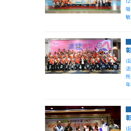
(
吸
敏
(
活
所
年
(