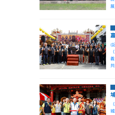
展
(
（
義
共
（
城