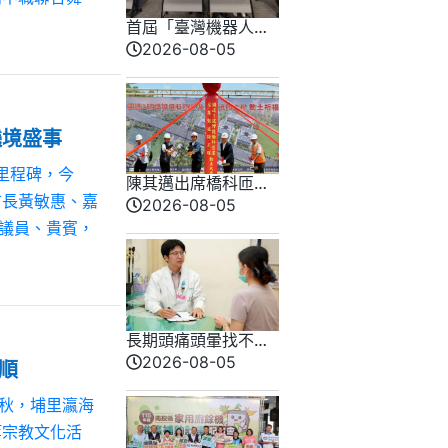
首屆「臺灣機器人競
賽」北中說明會反應
2026-08-05
熱烈
遶境盛事
里程碑，今
陳其邁出席橋科匝道
市長黃敏惠、嘉
及集散道路工程 動土
2026-08-05
典禮
議員、貴賓，
長期頭痛頭暈找不到
原因 恐問題在頸椎頸
2026-08-05
順
部
千秋，埔里瀛海
等宗教文化活