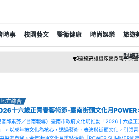
會時事
校園藝文
醫衛健康
時尚娛樂
旅遊
財經
臺鐵高雄機廠變身親子樂園 陳其
地方綜合
記者邱素芬／台南報導）臺南市政府文化局推動「2026十六歲
」，以成年禮文化為核心，透過藝術、表演與街頭文化，引領青
中探索自我。今年街頭文化月重點活動「POWER SUMMER國