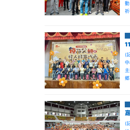
動
祈
(
中
主
鄉.
(