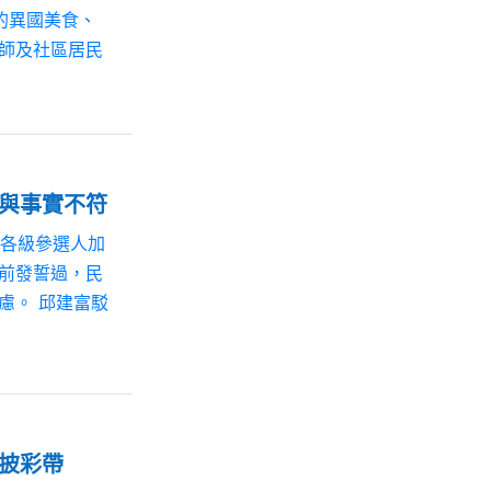
的異國美食、
師及社區居民
斥與事實不符
及各級參選人加
前發誓過，民
建富駁
人披彩帶