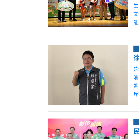
生
文
能
(
油
進
斥