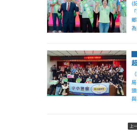
(
「
鄉
為
（
局
頭
與
上