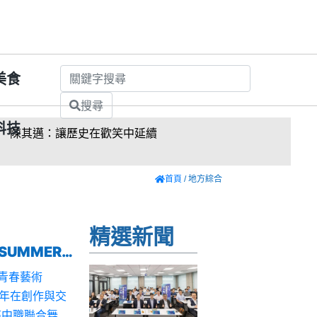
美食
搜尋
科技
邁：讓歷史在歡笑中延續
車
首頁
/ 地方綜合
精選新聞
2026十六歲正青春藝術節-臺南街頭文化月POWER SUMMER」聯展
正青春藝術
年在創作與交
高中職聯合舞