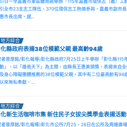
25)日一早嘉義市東區體育館舉辦「115年嘉義市環保志（義）
引全市23支志工隊伍、370位環保志工熱情參與，嘉義市副市
惠市長出席，感...
地方綜合
彰化縣政府表揚38位模範父親 最高齡94歲
記者曾厚銘/彰化報導)彰化縣政府7月25日上午舉辦「彰化縣11
動」，以「雄爸天下」為主題，由縣長王惠美頒獎，表揚來自全
及身心障礙團體推薦的38位模範父親。其中有二位最高齡有94
以來無私奉獻、...
地方綜合
彰化新生活咖啡市集 新住民子女拔尖獎學金表揚活動
記者曾厚銘/彰化報導)彰化市公所7月25、26日在公所及周邊廣