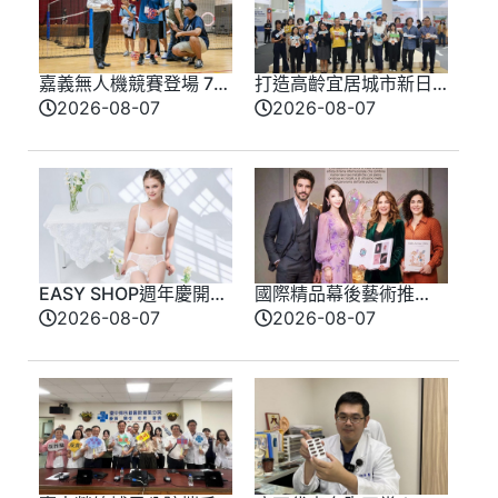
嘉義無人機競賽登場 73
打造高齡宜居城市新日
隊挑戰穿越賽與無人機
常 臺北館亮相高齡健
2026-08-07
2026-08-07
足球
康產業博覽會
EASY SHOP週年慶開
國際精品幕後藝術推
跑！全新「戀戀星光」
手 法朵艾絲琳打造千
2026-08-07
2026-08-07
雙爆款買一送一！讓你
萬級裝置藝術傳奇
轉身即是焦點