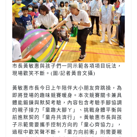
市長黃敏惠與孩子們一同示範各項項目玩法，
現場歡笑不斷。(圖/記者黃音文攝)
黃敏惠市長今日上午陪伴大小朋友齊跳操，為
即將登場的趣味競賽暖身。本次競賽關卡兼具
體能鍛鍊與默契考驗，內容包含考驗手腳協調
的親子接力「童趣大腳ㄚ」、挑戰身體平衡與
前進默契的「童舟共濟行」。黃敏惠市長與孩
子示範需要攜手控制方向的「童心齊協力」，
過程中歡笑聲不斷。「童力向前衝」則需要親