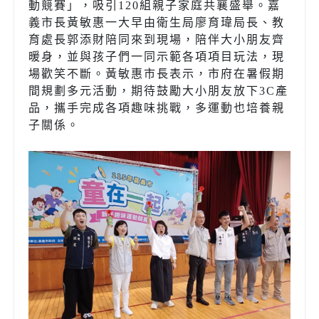
動競賽」，吸引120組親子家庭共襄盛舉。嘉
義市長黃敏惠一大早由衛生局廖育瑋局長、教
育處長郭添財陪同來到現場，陪伴大小朋友齊
暖身，並與孩子們一同示範各項項目玩法，現
場歡笑不斷。黃敏惠市長表示，市府在暑假期
間規劃多元活動，期待鼓勵大小朋友放下3C產
品，攜手完成各項趣味挑戰，多運動也培養親
子關係。