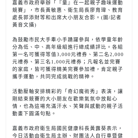
嘉義市政府舉辦「『童』在一起親子趣味運動
競賽」，市長黃敏惠、衛生局長廖育瑋、教育
處長郭添財等和出席大小朋友合影。(圖/記者
黃音文攝)
為鼓勵市民大手牽小手踴躍參與，依學童年齡
分為低、中、高年級組進行總成績評比。各組
第一名可獲得等值3,000元禮券、第二名2,000
元禮券、第三名1,000元禮券；凡報名並完賽
的家庭，皆可獲得精美完賽參加禮，肯定親子
攜手運動，共同完成挑戰的精神。
活動壓軸安排精彩的「奇幻魔術秀」表演，讓
剛結束競賽的大小朋友在歡樂氣氛中放鬆心
情，也為這場充滿汗水、笑聲與感動的親子活
動畫下圓滿句點。
嘉義市政府衛生局國民健康科長黃露葵表示，
今日活動由衛生局主辦、財團法人自行車暨健