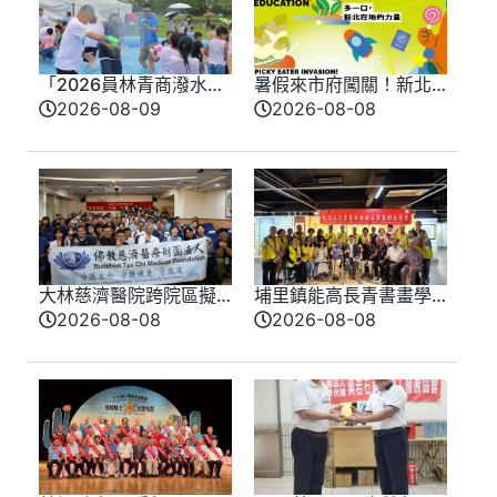
「2026員林青商潑水
暑假來市府闖關！新北
節」 大小朋友打水仗 玩
味覺星球8/13登場 8/10
2026-08-09
2026-08-08
瘋了
開放報名
大林慈濟醫院跨院區擬
埔里鎮能高長青書畫學
真情境競賽登場 模擬
會會員聯合展 匯聚各界
2026-08-08
2026-08-08
實戰演練提升醫療品質
期盼盛大登場