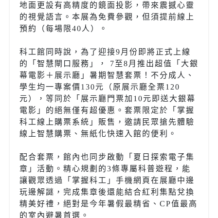
地面更設有高精度的鏡面投影，帶來震撼心靈
的視覺語言。本展為免費參觀，但須提前線上
預約（每場限40人）。
科工館同時說，為了迎接9月份即將正式上線
的「智慧閘口服務」， 7至8月推出超值「大銀
幕電影＋展示廳」暑期智慧套票！不分成人、
學生均一專案價130元（原展示廳全票120
元），等同於「展示廳門票加10元即送大銀幕
電影」的絕無僅有超優惠。套票限定於「掌握
科工線上購票系統」販售，邀請民眾搶先體驗
線上智慧購票、無紙化快速入館的便利。
配合套票，館內也同步啟動「夏日探索電子集
章」活動。精心規劃的3條專屬科普遊程，能
讓觀眾透過「掌握科工」手機網頁在展廳中邊
玩邊解謎，完成集章後還能結合紅利集點兌換
精美好禮，絕對是今年暑假最精省、CP值最高
的室內避暑首選。