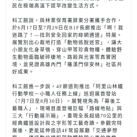
民在極端高溫下提早改變生活方式。
科工館說，與林業保育署屏東分署攜手合作，
於6月17日至7月29日在B1F長廊推出「啊！我
迷路了！—找到安全回家的綠網通道」特展。
展覽別出心裁地打造「動物逃脫迷宮」，讓大
小朋友化身草鴞、穿山甲等珍貴物種，體驗野
生動物面臨破碎棲地、路殺與光害等真實困
境，並見證高雄內門「羅漢門保安林」社區共
好成果。
科工館進一步說，4F廊道則推出「阿里山林鐵
行動學校－小職人任務上線」巡迴展首發站
（7月7日至8月30日）。展覽視角為「幕後工
藝職人」，現場首度登場巨幅「路線地貼」與
三大「行動展示箱」，重現全長超過70公里的
經典鐵道設計與之字形等工藝奇蹟。參觀完特
展後，更能延伸造訪4F常設展廳「交通夢想