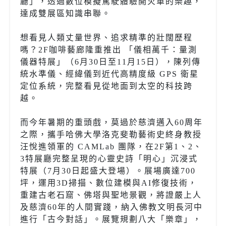
廳」，透過數位模擬駕駛體驗開火車的樂趣，
達成雙展區知識串聯。
想看見人類丈量世界、追求精準的壯闊歷程
嗎？2F咖啡藝廊隆重推出 「儀相萬千：量測
儀器特展」（6月30日至11月15日），陳列傳
統水準儀、經緯儀到近代高精度級 GPS 衛星
定位系統，完整看見從地面到太空的科技跨
越。
而今年暑期的重頭戲，莫過於慈濟邁入60周年
之際，攜手哈佛大學洛克斐勒藝術史終身教授
汪悅進領軍的 CAMLab 團隊，在2F第1、2、
3特展廳完整呈現的心靈史詩「明心」沉浸式
特展（7月30日起盛大登場）。展場廣達700
坪，運用3D掃描、數位建模與AI修復技術，
重建古老石窟、佛塔與聖地景觀，將證嚴上人
及慈濟60年的人間實踐，納入佛教文明長河中
進行「古今對話」。展覽規劃八大「樂章」，