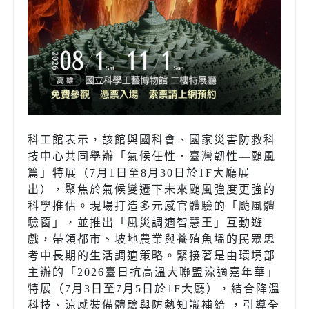
科工館表示，該館與國科會、國家災害防救科
技中心共同舉辦「氣候任性．臺灣韌性—颱風
篇」特展（7月1日至8月30日於1F大廳展
出），聚焦於氣候變遷下未來颱風強度更強的
科學推估。現場打造多元感官體驗的「颱風體
驗窗」，並推出「風災調適智慧王」互動遊
戲，帶領都市、坡地農業與養殖魚塭的民眾思
考中長期的生活調適策略。緊接著是由環境部
主辦的「2026臺日抗高溫大聯盟涼適嘉年華」
特展（7月3日至7月5日於1F大廳），結合降溫
科技、涼感裝備體驗與防熱知識補給 ，引導全