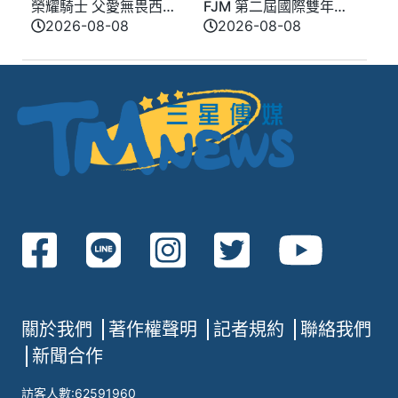
榮耀騎士 父愛無畏西部
FJM 第二屆國際雙年會
牛仔風歡慶父親節 模
9 月台南登場 同步啟動
2026-08-08
2026-08-08
範父親化身榮耀騎士
愛心公益推廣
關於我們
著作權聲明
記者規約
聯絡我們
新聞合作
訪客人數:62591960