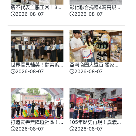
瘦不代表血脂正常！30
彰化聯合捐贈4輛高規格
多歲男三酸甘油脂飆破
救護車 首配全自動電動
2026-08-07
2026-08-07
400
擔架床
世界看見輔英！健美系
亞灣商圈大遠百 獨家販
韓國勇奪四金 再升級培
售多款油品 民眾重新檢
2026-08-07
2026-08-07
育美業菁英
視「油」的品質
打造友善無障礙社區！
105年歷史再現！嘉義城
集集田寮社區活動中心
隍夜巡串聯海內外宮廟
2026-08-07
2026-08-07
電梯啟用
展現宗教文化魅力