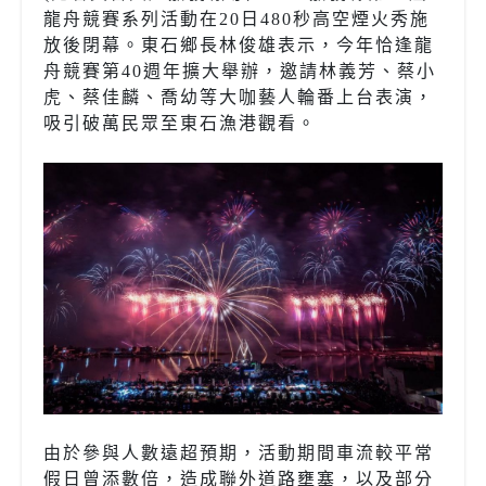
龍舟競賽系列活動在20日480秒高空煙火秀施
放後閉幕。東石鄉長林俊雄表示，今年恰逢龍
舟競賽第40週年擴大舉辦，邀請林義芳、蔡小
虎、蔡佳麟、喬幼等大咖藝人輪番上台表演，
吸引破萬民眾至東石漁港觀看。
由於參與人數遠超預期，活動期間車流較平常
假日曾添數倍，造成聯外道路壅塞，以及部分