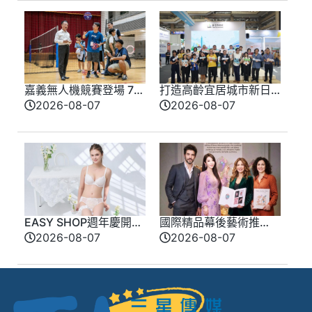
嘉義無人機競賽登場 73
打造高齡宜居城市新日
隊挑戰穿越賽與無人機
常 臺北館亮相高齡健
2026-08-07
2026-08-07
足球
康產業博覽會
EASY SHOP週年慶開
國際精品幕後藝術推
跑！全新「戀戀星光」
手 法朵艾絲琳打造千
2026-08-07
2026-08-07
雙爆款買一送一！讓你
萬級裝置藝術傳奇
轉身即是焦點