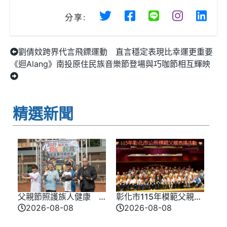
分享:
劉倩妏跨界代言飛鏢運動 直言穩定表現比幸運更重要
《迴Alang》南投原住民族音樂節登場與巧咖節相互輝映
精選新聞
父親節照護族人健康
彰化市115年模範父親表
彰基走進原民壘球賽關
揚 56位模範父親由家人
2026-08-08
2026-08-08
懷身心靈
陪同上台受獎