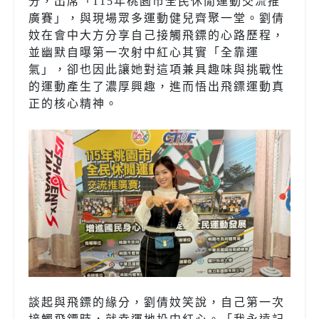
分，出席「115年桃園市全民休閒運動交流推
廣賽」，與現場眾多運動健兒齊聚一堂。劉倩
妏在會中大方分享自己接觸飛鏢的心路歷程，
並幽默自曝第一次射中紅心其實「全靠運
氣」，卻也因此讓她對這項兼具趣味與挑戰性
的運動產生了濃厚興趣，進而悟出飛鏢運動真
正的核心精神。
談起與飛鏢的緣分，劉倩妏笑說，自己第一次