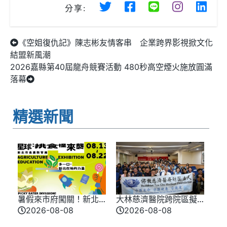
分享:
《空姐復仇記》陳志彬友情客串 企業跨界影視掀文化
結盟新風潮
2026嘉縣第40屆龍舟競賽活動 480秒高空煙火施放圓滿
落幕
精選新聞
暑假來市府闖關！新北
大林慈濟醫院跨院區擬
味覺星球8/13登場 8/10
真情境競賽登場 模擬
2026-08-08
2026-08-08
開放報名
實戰演練提升醫療品質