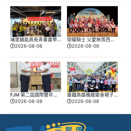
埔里鎮能高長青書畫學
榮耀騎士 父愛無畏西部
會會員聯合展 匯聚各界
牛仔風歡慶父親節 模
2026-08-08
2026-08-08
期盼盛大登場
範父親化身榮耀騎士
FJM 第二屆國際雙年會
臺鐵高雄機廠變身親子
9 月台南登場 同步啟動
樂園 陳其邁：讓歷史
2026-08-08
2026-08-08
愛心公益推廣
在歡笑中延續