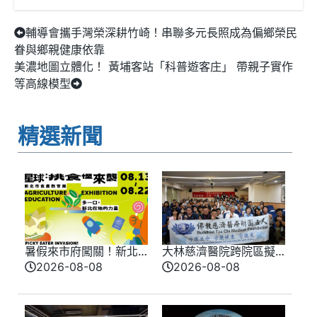
輔導會攜手灣榮深耕竹崎！串聯多元長照成為偏鄉榮民
眷與鄉親健康依靠
美濃地圖立體化！ 黃埔客站「科普遊客庄」 帶親子實作
等高線模型
精選新聞
暑假來市府闖關！新北
大林慈濟醫院跨院區擬
味覺星球8/13登場 8/10
真情境競賽登場 模擬
2026-08-08
2026-08-08
開放報名
實戰演練提升醫療品質