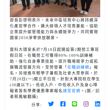
部長彭啓明表示，未來中區培育中心將持續深
化產官學合作，擴大綠領人才培育量能，協助
企業提升碳管理能力與永續競爭力，共同實現
國家2050淨零排放願景。
雲科大環安系於7月18日起開設第2期勞工專班
假日班，在職勞工可獲得80%-100%訓練補
助，強化自身專業技能，提升職場競爭力或拓
展職涯發展方向，至勞發署「
在職訓練網
」報
名。另增進年輕學子暑假及社會大眾參與，於
7月20日(一)開立平日班，針對大專院校在學生
(30歲以下)、低收入戶、中低收入戶及身心障
礙者皆有學費優惠專案報名
請至官網
。(圖／記
者蔡鳳敏翻攝)
分享: