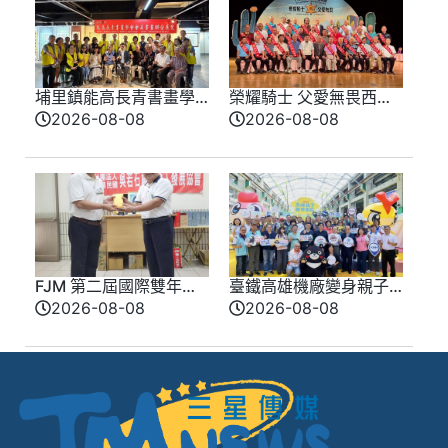
埔里鎮能高長青書畫學
榮耀騎士 父愛無畏西部
會會員聯合展 匯聚各界
牛仔風歡慶父親節 模
2026-08-08
2026-08-08
期盼盛大登場
範父親化身榮耀騎士
FJM 第二屆國際雙年會
臺鐵高雄機廠變身親子
9 月台南登場 同步啟動
樂園 陳其邁：讓歷史
2026-08-08
2026-08-08
愛心公益推廣
在歡笑中延續