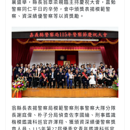
襄盛舉，縣長翁章梁親臨主持慶祝大會，嘉勉
警察同仁平日的辛勞，會中頒獎表揚模範警
察、資深績優警察等以資獎勵。
翁縣長表揚警察局模範警察刑事警察大隊分隊
長謝庭偉、朴子分局偵查佐李國綸、刑事鑑識
楷模鑑識科巡官許澤翔、獲頒資深績優警察獎
章人員、115年第27屆優秀女青年鑑識科巡官