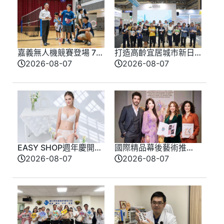
嘉義無人機競賽登場 73
打造高齡宜居城市新日
隊挑戰穿越賽與無人機
常 臺北館亮相高齡健
2026-08-07
2026-08-07
足球
康產業博覽會
EASY SHOP週年慶開
國際精品幕後藝術推
跑！全新「戀戀星光」
手 法朵艾絲琳打造千
2026-08-07
2026-08-07
雙爆款買一送一！讓你
萬級裝置藝術傳奇
轉身即是焦點