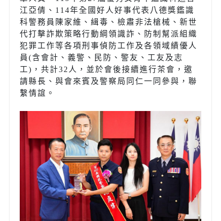
江亞倩、114年全國好人好事代表八德獎鑑識
科警務員陳家維、緝毒、檢肅非法槍械、新世
代打擊詐欺策略行動綱領識詐、防制幫派組織
犯罪工作等各項刑事偵防工作及各領域績優人
員(含會計、義警、民防、警友、工友及志
工)，共計32人，並於會後接續進行茶會，邀
請縣長、與會來賓及警察局同仁一同參與，聯
繫情誼。