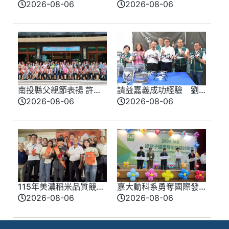
動部南分署16歲女銲將
震撼登場 日管處打造五
2026-08-06
2026-08-06
全國技能競賽奪牌
感沉浸式旅遊 智慧觀光
新體驗
南投縣父親節表揚 許淑
請益嘉義成功經驗 劉
華肯定模範父親感謝付
建國端三大政見打造
2026-08-06
2026-08-06
出和貢獻
「新雲林」
115年美濃稻米品質競賽
嘉大動科系勇奪國際發
開跑 高雄147論壇揭開
明金牌 AI慧眼助攻智
2026-08-06
2026-08-06
好飯祕密、飄米香
慧養豬