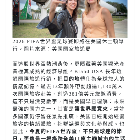
2026 FIFA世界盃足球賽即將在美國休士頓舉
行。圖片來源：美國國家旅遊局
而這股世界盃熱潮背後，更隱藏著美國觀光產
業極其成熟的經濟思維。
Brand USA
長年透
過國際旅遊行銷，把
目的地
轉化為全球旅人的
情感記憶。過去
13
年額外帶動超過
1,130
萬人
次國際旅客赴美、創造
381
億美元旅遊消費，
這不只是漂亮數字，而是美國早已理解：未來
最強的國力之一，其實是
讓世界願意來
。當許
多國家仍停留在景點推廣，美國已經開始經營
旅客的情緒體驗、社群話題與文化參與感。也
因此，
今夏的
FIFA
世界盃，不只是球迷的節
日，更像是一場橫跨全美
11
座主辦城市的生活