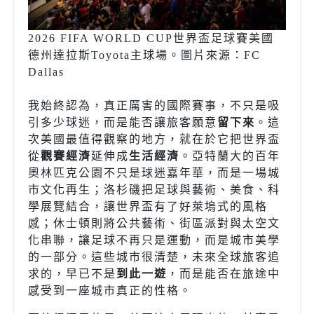
2026 FIFA WORLD CUP世界盃足球賽美國
德州達拉斯Toyota主球場。圖片來源：FC
Dallas
我始終認為，真正厲害的國際賽事，不只是吸
引多少球迷，而是能否讓旅客願意
留下來
。這
次美國最值得觀察的地方，就在於它把世界盃
從
觀賽經濟
延伸成
生活經濟
。亞特蘭大的百年
奧林匹克公園不只是球迷嘉年華，而是一場城
市文化再生；洛杉磯把足球與藝術、美食、科
學展覽結合，讓世界盃有了好萊塢式的風格
感；休士頓則將公共藝術、街區派對與太空文
化串聯，讓足球不再只是運動，而是城市美學
的一部分。這些城市很清楚，未來全球旅客追
求的，早已不是
到此一遊
，而是能否在旅途中
感受到一座城市真正的性格。